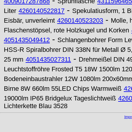
-
4009017287868
Sprühflasche
431159646
-
Liter
4260140522817
Spekulatiusform, 1 B
-
Eisbär, unverleimt
4260140523203
Molle, 
Flaschenstöpsel, rote Holzkugel und Korken
-
4051435049412
Schlangenbohrer Form Lew
HSS-R Spiralbohrer DIN 338N für Metall Ø 
-
25 mm
4051435027311
Drehmeißel DIN 4
Leuchtstoffröhre Frosted T5 18W 1500lm 12
Bodeneinbaustrahler 12W 1080lm 200x60m
Birne 8W 660lm 55LED Chips Warmweiß
42
19000lm IP65 Bridgelux Tageslichtweiß
426
Lichterkette Blau 3528
Imp