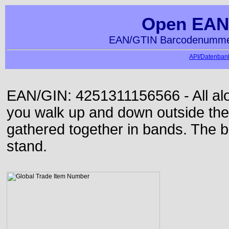
Open EAN
EAN/GTIN Barcodenummer
API/Datenbank
EAN/GIN: 4251311156566 - All alon
you walk up and down outside th
gathered together in bands. The b
stand.