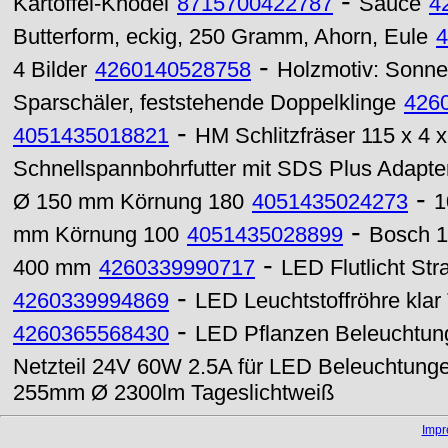
-
Kartoffel-Knödel
8715700422787
Sauce
4
Butterform, eckig, 250 Gramm, Ahorn, Eule
4
-
4 Bilder
4260140528758
Holzmotiv: Sonne
Sparschäler, feststehende Doppelklinge
426
-
4051435018821
HM Schlitzfräser 115 x 4 
Schnellspannbohrfutter mit SDS Plus Adapte
-
Ø 150 mm Körnung 180
4051435024273
1
-
mm Körnung 100
4051435028899
Bosch 1
-
400 mm
4260339990717
LED Flutlicht St
-
4260339994869
LED Leuchtstoffröhre kla
-
4260365568430
LED Pflanzen Beleuchtun
Netzteil 24V 60W 2.5A für LED Beleuchtung
255mm Ø 2300lm Tageslichtweiß
Imp