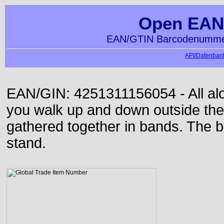
Open EAN
EAN/GTIN Barcodenummer
API/Datenbank
EAN/GIN: 4251311156054 - All alon
you walk up and down outside th
gathered together in bands. The b
stand.