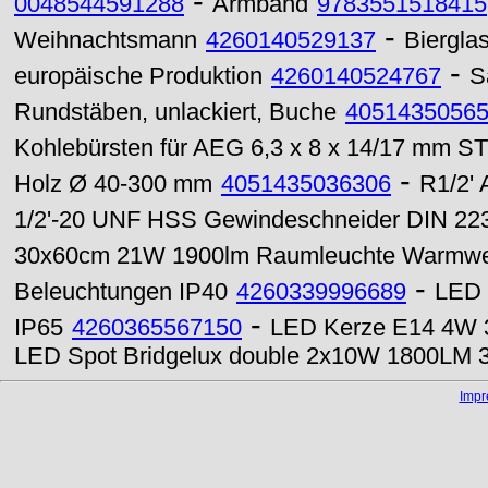
-
0048544591288
Armband
9783551518415
-
Weihnachtsmann
4260140529137
Biergla
-
europäische Produktion
4260140524767
S
Rundstäben, unlackiert, Buche
4051435056
Kohlebürsten für AEG 6,3 x 8 x 14/17 mm S
-
Holz Ø 40-300 mm
4051435036306
R1/2'
1/2'-20 UNF HSS Gewindeschneider DIN 223
30x60cm 21W 1900lm Raumleuchte Warmw
-
Beleuchtungen IP40
4260339996689
LED 
-
IP65
4260365567150
LED Kerze E14 4W 33
LED Spot Bridgelux double 2x10W 1800LM 
Imp