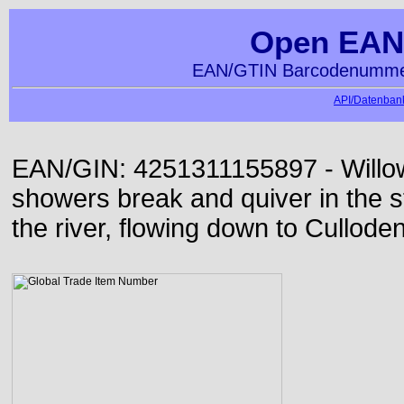
Open EAN
EAN/GTIN Barcodenummer
API/Datenbank
EAN/GIN: 4251311155897 - Willow
showers break and quiver in the s
the river, flowing down to Culloden