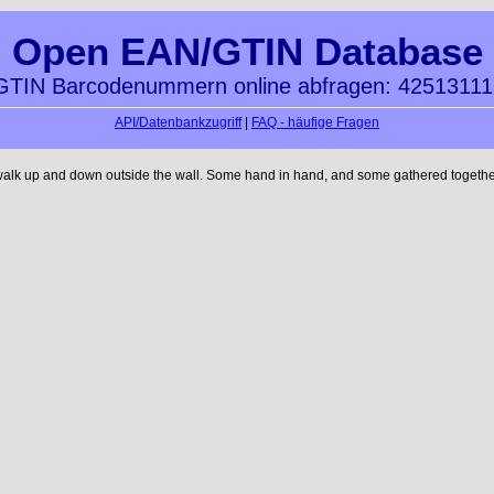
Open EAN/GTIN Database
TIN Barcodenummern online abfragen: 4251311
API/Datenbankzugriff
|
FAQ - häufige Fragen
walk up and down outside the wall. Some hand in hand, and some gathered together 