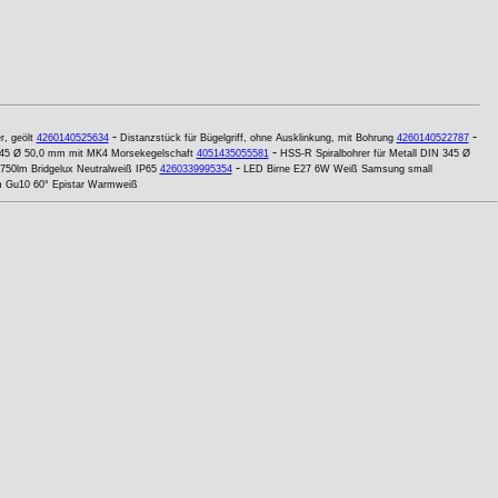
-
-
, geölt
4260140525634
Distanzstück für Bügelgriff, ohne Ausklinkung, mit Bohrung
4260140522787
-
 345 Ø 50,0 mm mit MK4 Morsekegelschaft
4051435055581
HSS-R Spiralbohrer für Metall DIN 345 Ø
-
750lm Bridgelux Neutralweiß IP65
4260339995354
LED Birne E27 6W Weiß Samsung small
 Gu10 60° Epistar Warmweiß