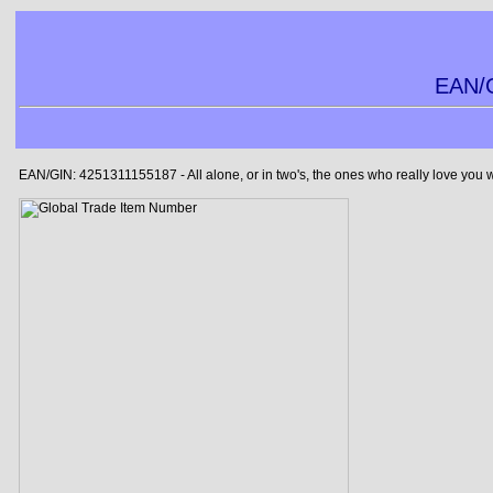
EAN/G
EAN/GIN: 4251311155187 - All alone, or in two's, the ones who really love you 