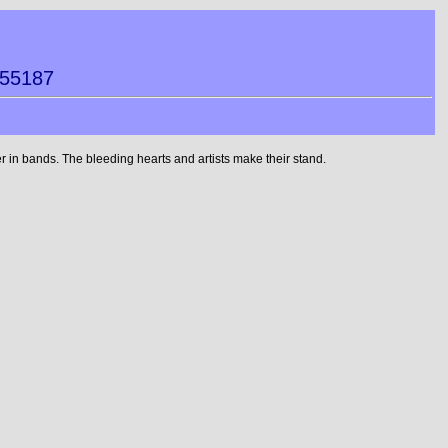
155187
in bands. The bleeding hearts and artists make their stand.