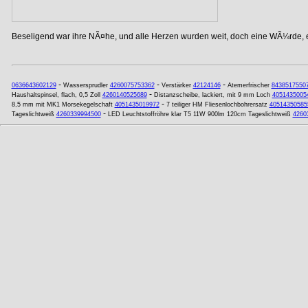
Beseligend war ihre NÃ¤he, und alle Herzen wurden weit, doch eine WÃ¼rde, ei
-
-
-
0636643602129
Wassersprudler
4260075753362
Verstärker
42124146
Atemerfrischer
8438517550
-
Haushaltspinsel, flach, 0,5 Zoll
4260140525689
Distanzscheibe, lackiert, mit 9 mm Loch
4051435005
-
8,5 mm mit MK1 Morsekegelschaft
4051435019972
7 teiliger HM Fliesenlochbohrersatz
40514350585
-
Tageslichtweiß
4260339994500
LED Leuchtstoffröhre klar T5 11W 900lm 120cm Tageslichtweiß
4260