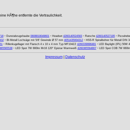
ne HÃ¶he entfernte die Vertraulichkeit.
-
-
-
-
718
Dunstabzugshaube
0608819049601
Headset
4260140524583
Ratsche
4260140527195
Pizzaheber
-
-
432
BI-Metall Lochsäge mit 5/8' Gewinde Ø 57 mm
4051435004312
HSS-R Spiralbohrer für Metall DIN
-
-
51
Rillenkugellager mit Flansch 4 x 10 x 4 mm Typ MF104ZZ
4260339996481
LED Baylight (IPL) 50W 4
-
-
365565538
LED Spot 7W 660lm Mr16 120° Epistar Warmweiß
4260365564807
LED Spot COB 7W 660lm
Impressum
|
Datenschutz