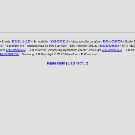
-
-
-
-
Brandy
4251311161225
Schutzhülle
4260140524019
Massageroller Langform
4260140526754
Stößel 
-
-
527
Seitengriff mit Tiefenanschlag für Hilti Typ TE54 TE55 (Artikelnr. 203133)
4051435028493
MK3 (M12)
-
-
0 mm
4260365568492
LED Pflanzen Beleuchtung Hydroponic 25x3W Grow Light
4260365560403
LED Str
-
4260339993206
Samsung LED Downlight 25W 2200lm 230mm Ø Warmweiß
Impressum
|
Datenschutz