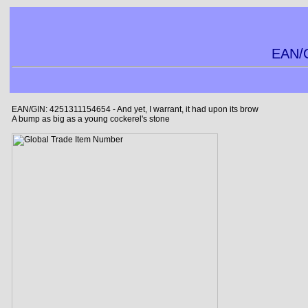
EAN/G
EAN/GIN: 4251311154654 - And yet, I warrant, it had upon its brow
A bump as big as a young cockerel's stone