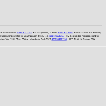
-
-
für hohen Mörser
4260140524002
Massageroller, T-Form
4260140526396
Minischaufel, mit Bohrung
-
 Spannzangenfutter für Spannzangen Typ ER40
4051435008211
HM bestücktes Kreissägeblatt für
-
eifen 10m 120 LED/m 550lm Lichterkette Gelb 3528
4260339991196
LED Flutlicht Strahler 60W