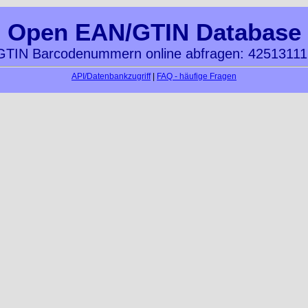
Open EAN/GTIN Database
TIN Barcodenummern online abfragen: 4251311
API/Datenbankzugriff
|
FAQ - häufige Fragen