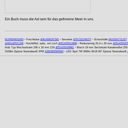
Ein Buch muss die Axt sein für das gefrorene Meer in uns.
-
-
-
9120054931820
Frischkäse
4061458187282
Serviette
4251311158157
Schutzhülle
8410161711257
-
-
4260140521209
Kochlöffel, spitz, mit Loch
4051435012898
Reduzierring 25,4 x 20 mm
4051435020
-
Holz Typ Wechselzahn 190 x 16 mm Z24
4051435028981
Bosch 19 mm Sechskant Kanalmeißel 25
-
5100lm Epistar Neutralweiß IP65
4260365565583
LED Spot 7W 660lm Mr16 60° Epistar Neutralweiß