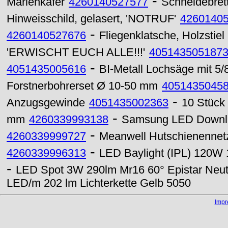
-
Marienkäfer
4260140527577
Schneidebrett,
Hinweisschild, gelasert, 'NOTRUF'
4260140
-
4260140527676
Fliegenklatsche, Holzstiel
'ERWISCHT EUCH ALLE!!!'
405143505187
-
4051435005616
BI-Metall Lochsäge mit 5
Forstnerbohrerset Ø 10-50 mm
4051435045
-
Anzugsgewinde
4051435002363
10 Stück 
-
mm
4260339993138
Samsung LED Downli
-
4260339999727
Meanwell Hutschienennet
-
4260339996313
LED Baylight (IPL) 120W 
-
LED Spot 3W 290lm Mr16 60° Epistar Neut
LED/m 202 lm Lichterkette Gelb 5050
Imp