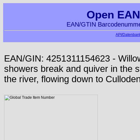
Open EAN
EAN/GTIN Barcodenummer
API/Datenbank
EAN/GIN: 4251311154623 - Willow
showers break and quiver in the s
the river, flowing down to Culloden