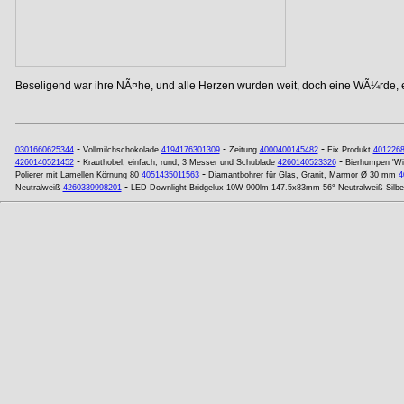
Beseligend war ihre NÃ¤he, und alle Herzen wurden weit, doch eine WÃ¼rde, ei
-
-
-
0301660625344
Vollmilchschokolade
4194176301309
Zeitung
4000400145482
Fix Produkt
4012268
-
-
4260140521452
Krauthobel, einfach, rund, 3 Messer und Schublade
4260140523326
Bierhumpen 'Wik
-
Polierer mit Lamellen Körnung 80
4051435011563
Diamantbohrer für Glas, Granit, Marmor Ø 30 mm
4
-
Neutralweiß
4260339998201
LED Downlight Bridgelux 10W 900lm 147.5x83mm 56° Neutralweiß Silbe