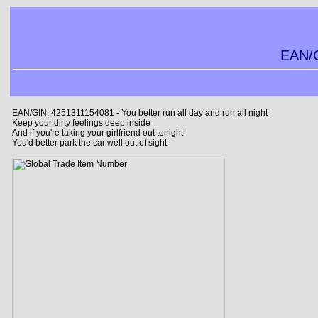
EAN/G
EAN/GIN: 4251311154081 - You better run all day and run all night
Keep your dirty feelings deep inside
And if you're taking your girlfriend out tonight
You'd better park the car well out of sight