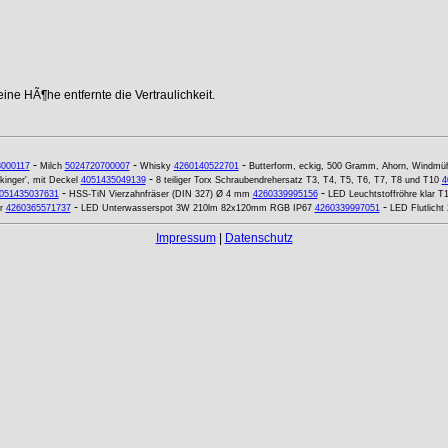
ne HÃ¶he entfernte die Vertraulichkeit.
-
-
-
000117
Milch
5024720700007
Whisky
4260140522701
Butterform, eckig, 500 Gramm, Ahorn, Windmü
-
inger', mit Deckel
4051435049139
8 teiliger Torx Schraubendrehersatz T3, T4, T5, T6, T7, T8 und T10
4
-
-
051435037631
HSS-TiN Vierzahnfräser (DIN 327) Ø 4 mm
4260339995156
LED Leuchtstoffröhre klar 
-
-
r
4260365571737
LED Unterwasserspot 3W 210lm 82x120mm RGB IP67
4260339997051
LED Flutlicht
Impressum
|
Datenschutz