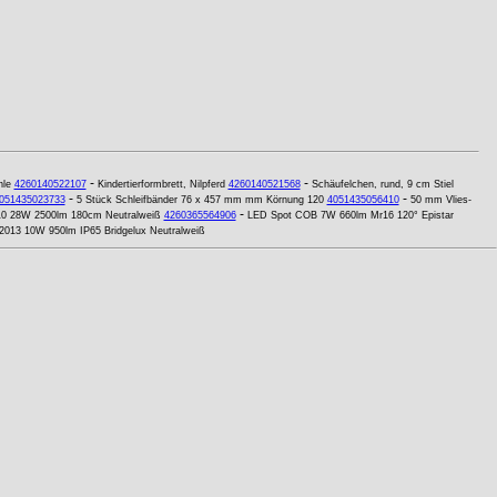
-
-
hle
4260140522107
Kindertierformbrett, Nilpferd
4260140521568
Schäufelchen, rund, 9 cm Stiel
-
-
051435023733
5 Stück Schleifbänder 76 x 457 mm mm Körnung 120
4051435056410
50 mm Vlies-
-
T10 28W 2500lm 180cm Neutralweiß
4260365564906
LED Spot COB 7W 660lm Mr16 120° Epistar
 2013 10W 950lm IP65 Bridgelux Neutralweiß