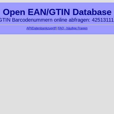
Open EAN/GTIN Database
TIN Barcodenummern online abfragen: 4251311
API/Datenbankzugriff
|
FAQ - häufige Fragen