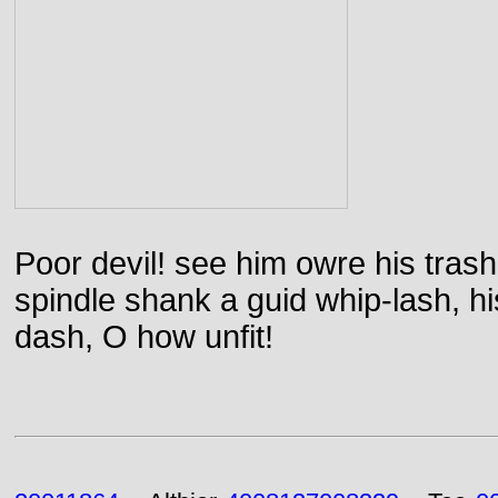
Poor devil! see him owre his trash
spindle shank a guid whip-lash, his 
dash, O how unfit!