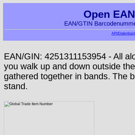
Open EAN
EAN/GTIN Barcodenummer
API/Datenbank
EAN/GIN: 4251311153954 - All alon
you walk up and down outside th
gathered together in bands. The b
stand.