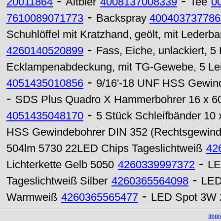
-
-
20011864
Altbier
4008137008339
Tee
0
-
7610089071773
Backspray
400403737786
Schuhlöffel mit Kratzhand, geölt, mit Lederb
-
4260140520899
Fass, Eiche, unlackiert, 5
Ecklampenabdeckung, mit TG-Gewebe, 5 Le
-
4051435010856
9/16'-18 UNF HSS Gewind
-
SDS Plus Quadro X Hammerbohrer 16 x 
-
4051435048170
5 Stück Schleifbänder 10
HSS Gewindebohrer DIN 352 (Rechtsgewind
504lm 5730 22LED Chips Tageslichtweiß
42
-
Lichterkette Gelb 5050
4260339997372
LE
-
Tageslichtweiß Silber
4260365564098
LED
-
Warmweiß
4260365565477
LED Spot 3W 
Imp