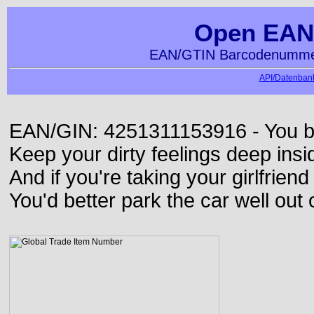
Open EAN
EAN/GTIN Barcodenummer
API/Datenbank
EAN/GIN: 4251311153916 - You bett
Keep your dirty feelings deep insi
And if you're taking your girlfriend
You'd better park the car well out 