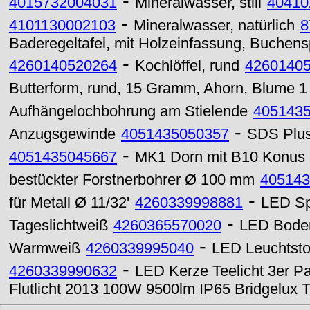
-
4015732004031
Mineralwasser, still
40410
-
4101130002103
Mineralwasser, natürlich
8
Baderegeltafel, mit Holzeinfassung, Buchensp
-
4260140520264
Kochlöffel, rund
4260140
Butterform, rund, 15 Gramm, Ahorn, Blume 1
Aufhängelochbohrung am Stielende
405143
-
Anzugsgewinde
4051435050357
SDS Plus
-
4051435045667
MK1 Dorn mit B10 Konus 
bestückter Forstnerbohrer Ø 100 mm
405143
-
für Metall Ø 11/32'
4260339998881
LED Sp
-
Tageslichtweiß
4260365570020
LED Boden
-
Warmweiß
4260339995040
LED Leuchtsto
-
4260339990632
LED Kerze Teelicht 3er P
Flutlicht 2013 100W 9500lm IP65 Bridgelux T