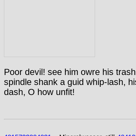
Poor devil! see him owre his trash
spindle shank a guid whip-lash, his 
dash, O how unfit!