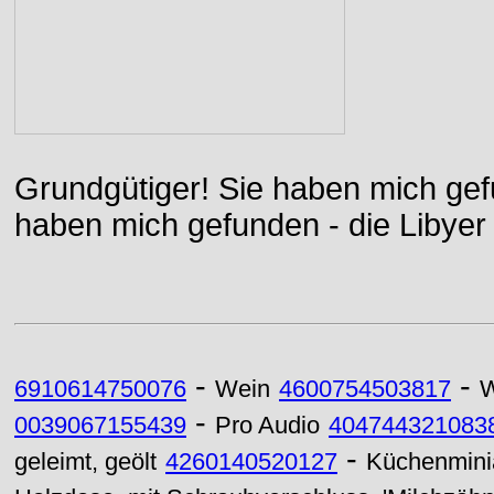
Grundgütiger! Sie haben mich gefu
haben mich gefunden - die Libyer 
-
-
6910614750076
Wein
4600754503817
-
0039067155439
Pro Audio
404744321083
-
geleimt, geölt
4260140520127
Küchenminia