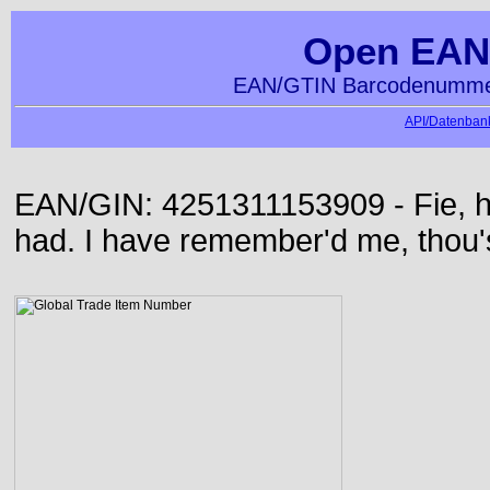
Open EAN
EAN/GTIN Barcodenummer
API/Datenbank
EAN/GIN: 4251311153909 - Fie, h
had. I have remember'd me, thou'