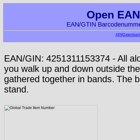
Open EAN
EAN/GTIN Barcodenummer
API/Datenbank
EAN/GIN: 4251311153374 - All alon
you walk up and down outside th
gathered together in bands. The b
stand.