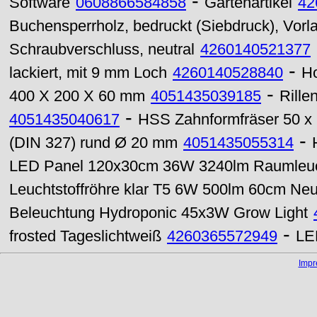
-
Software
0608866584858
Gartenartikel
42
Buchensperrholz, bedruckt (Siebdruck), Vorla
Schraubverschluss, neutral
4260140521377
-
lackiert, mit 9 mm Loch
4260140528840
Ho
-
400 X 200 X 60 mm
4051435039185
Rille
-
4051435040617
HSS Zahnformfräser 50 x
-
(DIN 327) rund Ø 20 mm
4051435055314
LED Panel 120x30cm 36W 3240lm Raumleuc
Leuchtstoffröhre klar T5 6W 500lm 60cm Neu
Beleuchtung Hydroponic 45x3W Grow Light
-
frosted Tageslichtweiß
4260365572949
LE
Imp