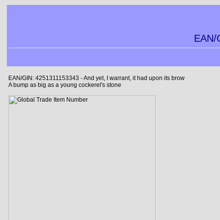
EAN/G
EAN/GIN: 4251311153343 - And yet, I warrant, it had upon its brow
A bump as big as a young cockerel's stone