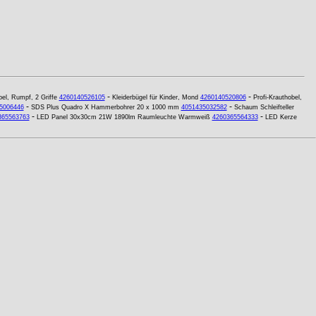
-
-
el, Rumpf, 2 Griffe
4260140526105
Kleiderbügel für Kinder, Mond
4260140520806
Profi-Krauthobel,
-
-
5006446
SDS Plus Quadro X Hammerbohrer 20 x 1000 mm
4051435032582
Schaum Schleifteller
-
-
365563763
LED Panel 30x30cm 21W 1890lm Raumleuchte Warmweiß
4260365564333
LED Kerze