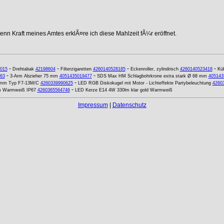
nn Kraft meines Amtes erklÃ¤re ich diese Mahlzeit fÃ¼r eröffnet.
-
-
-
-
015
Drehtabak
42198604
Filterzigaretten
4260140528185
Eckenroller, zylindrisch
4260140523418
Küb
-
-
63
3-Arm Abzieher 75 mm
4051435019477
SDS Max HM Schlagbohrkrone extra stark Ø 68 mm
405143
-
,5 mm Typ F7-13M/C
4260339990625
LED RGB Diskokugel mit Motor - Lichteffekte Partybeleuchtung
4260
-
m Warmweiß IP67
4260365564746
LED Kerze E14 4W 330lm klar gold Warmweiß
Impressum
|
Datenschutz