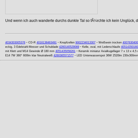
Und wenn ich auch wanderte durchs dunkle Tal so fÃ¼rchte ich kein Unglück, de
-
-
-
4034303005376
CD-R
4016138463491
Knopfzellen
9002234013307
Weißwein trocken
4007630400
-
eckig, 3 Edelstahl-Messer und Schublade
4260140529069
Kelle, oval, mit Lederschlaufe
40514350160
-
mit Klett und M14 Gewinde Ø 180 mm
4051435058261
Keramik miniatur Axialkugellager 7 x 13 x 4
-
E14 7W 360° 600lm klar Neutralweiß
4260365571577
LED Unterwasserspot 36W 2520lm 230x300m