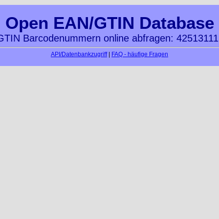
Open EAN/GTIN Database
TIN Barcodenummern online abfragen: 4251311
API/Datenbankzugriff
|
FAQ - häufige Fragen