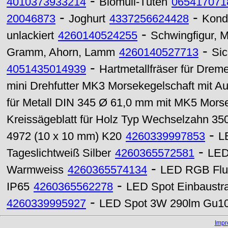
-
4010373933214
Biomüll-Tüten
065417071
-
-
20046873
Joghurt
4337256624428
Kond
-
unlackiert
4260140524255
Schwingfigur, M
-
Gramm, Ahorn, Lamm
4260140527713
Sic
-
4051435014939
Hartmetallfräser für Drem
mini Drehfutter MK3 Morsekegelschaft mit Au
für Metall DIN 345 Ø 61,0 mm mit MK5 Mors
Kreissägeblatt für Holz Typ Wechselzahn 3
-
4972 (10 x 10 mm) K20
4260339997853
L
-
Tageslichtweiß Silber
4260365572581
LED
-
Warmweiss
4260365574134
LED RGB Flut
-
IP65
4260365562278
LED Spot Einbaustr
-
4260339995927
LED Spot 3W 290lm Gu10 
Imp