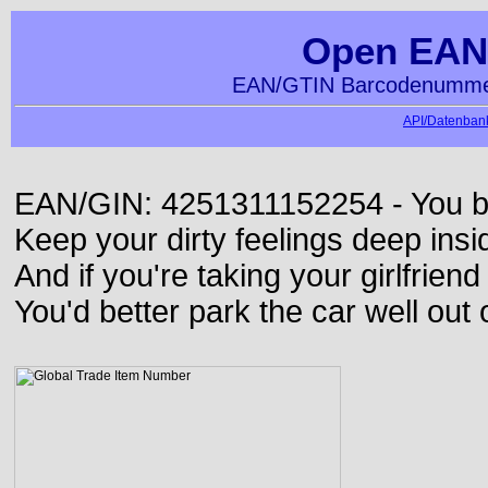
Open EAN
EAN/GTIN Barcodenummer
API/Datenbank
EAN/GIN: 4251311152254 - You bett
Keep your dirty feelings deep insi
And if you're taking your girlfriend
You'd better park the car well out 