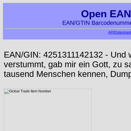
Open EAN
EAN/GTIN Barcodenummer
API/Datenbank
EAN/GIN: 4251311142132 - Und w
verstummt, gab mir ein Gott, zu sa
tausend Menschen kennen, Dumpf 