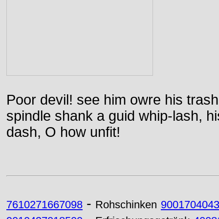
Poor devil! see him owre his trash
spindle shank a guid whip-lash, his 
dash, O how unfit!
-
7610271667098
Rohschinken
900170404