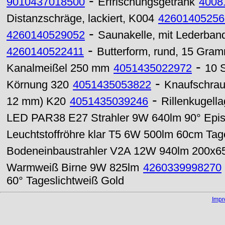
-
9010437018500
Erfrischungsgetränk
4008
Distanzschräge, lackiert, K004
42601405256
-
4260140529052
Saunakelle, mit Lederband,
-
4260140522411
Butterform, rund, 15 Gra
-
Kanalmeißel 250 mm
4051435022972
10 S
-
Körnung 320
4051435053822
Knaufschra
-
12 mm) K20
4051435039246
Rillenkugell
LED PAR38 E27 Strahler 9W 640lm 90° Epist
Leuchtstoffröhre klar T5 6W 500lm 60cm Tag
Bodeneinbaustrahler V2A 12W 940lm 200x
Warmweiß Birne 9W 825lm
4260339998270
60° Tageslichtweiß Gold
Imp