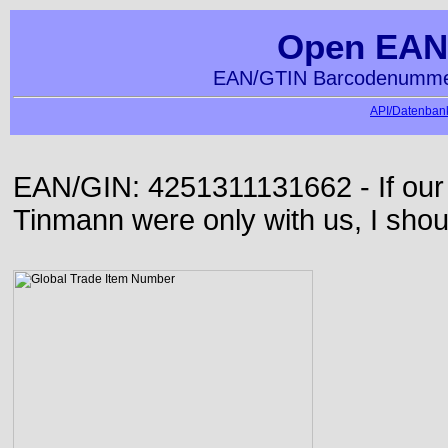
Open EAN
EAN/GTIN Barcodenummer
API/Datenbank
EAN/GIN: 4251311131662 - If our
Tinmann were only with us, I shou