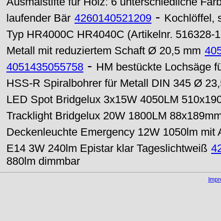
Ausmalstifte für Holz: 6 unterschiedliche Far
-
laufender Bär
4260140521209
Kochlöffel, 
Typ HR4000C HR4040C (Artikelnr. 516328-1
Metall mit reduziertem Schaft Ø 20,5 mm
40
-
4051435055758
HM bestückte Lochsäge für
HSS-R Spiralbohrer für Metall DIN 345 Ø 2
LED Spot Bridgelux 3x15W 4050LM 510x190
Tracklight Bridgelux 20W 1800LM 88x189m
Deckenleuchte Emergency 12W 1050lm mit A
E14 3W 240lm Epistar klar Tageslichtweiß
4
880lm dimmbar
Imp