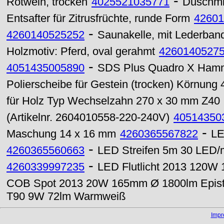
-
Rotwein, trocken
4025521035771
Duschmit
Entsafter für Zitrusfrüchte, runde Form
42601
-
4260140525252
Saunakelle, mit Lederband,
Holzmotiv: Pferd, oval gerahmt
4260140527
-
4051435005890
SDS Plus Quadro X Hamm
Polierscheibe für Gestein (trocken) Körnung 
für Holz Typ Wechselzahn 270 x 30 mm Z40
(Artikelnr. 2604010558-220-240V)
40514350
-
Maschung 14 x 16 mm
4260365567822
LE
-
4260365560663
LED Streifen 5m 30 LED/
-
4260339997235
LED Flutlicht 2013 120W
COB Spot 2013 20W 165mm Ø 1800lm Epista
T90 9W 72lm Warmweiß
Imp