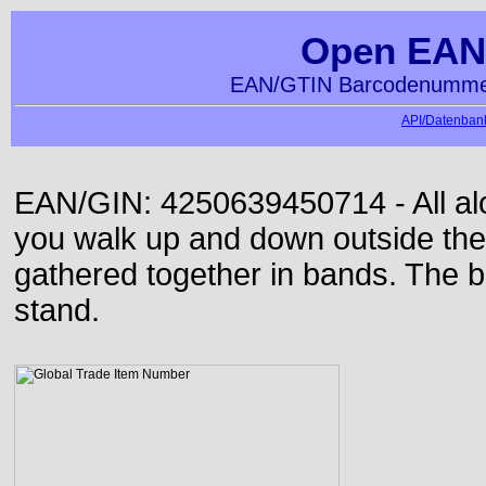
Open EAN
EAN/GTIN Barcodenummer
API/Datenbank
EAN/GIN: 4250639450714 - All alon
you walk up and down outside th
gathered together in bands. The b
stand.