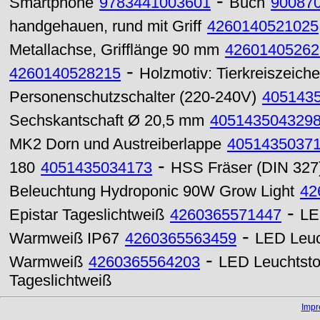
-
Smartphone
9783441003601
Buch
90087
handgehauen, rund mit Griff
4260140521025
Metallachse, Grifflänge 90 mm
42601405262
-
4260140528215
Holzmotiv: Tierkreiszeich
Personenschutzschalter (220-240V)
405143
Sechskantschaft Ø 20,5 mm
405143504329
MK2 Dorn und Austreiberlappe
4051435037
-
180
4051435034173
HSS Fräser (DIN 32
Beleuchtung Hydroponic 90W Grow Light
42
-
Epistar Tageslichtweiß
4260365571447
LE
-
Warmweiß IP67
4260365563459
LED Leuc
-
Warmweiß
4260365564203
LED Leuchtsto
Tageslichtweiß
Imp