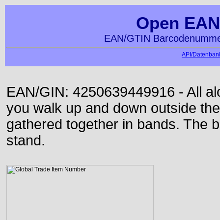
Open EAN
EAN/GTIN Barcodenummer
API/Datenbank
EAN/GIN: 4250639449916 - All alon
you walk up and down outside th
gathered together in bands. The b
stand.