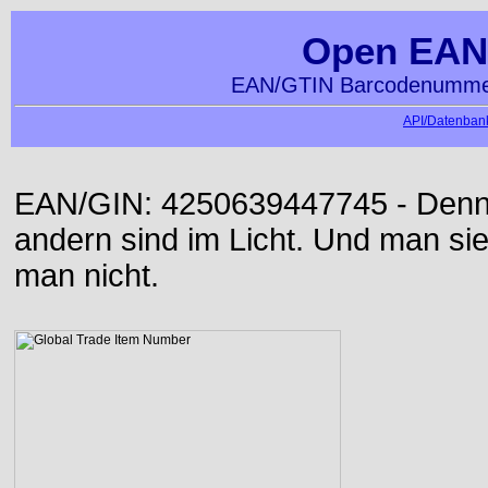
Open EAN
EAN/GTIN Barcodenummer
API/Datenbank
EAN/GIN: 4250639447745 - Denn d
andern sind im Licht. Und man sieh
man nicht.