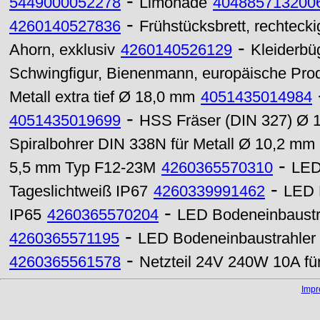
-
5449000052278
Limonade
404885713200
-
4260140527836
Frühstücksbrett, rechteck
-
Ahorn, exklusiv
4260140526129
Kleiderbüg
Schwingfigur, Bienenmann, europäische Pro
Metall extra tief Ø 18,0 mm
4051435014984
-
4051435019699
HSS Fräser (DIN 327) Ø
Spiralbohrer DIN 338N für Metall Ø 10,2 mm
-
5,5 mm Typ F12-23M
4260365570310
LED
-
Tageslichtweiß IP67
4260339991462
LED 
-
IP65
4260365570204
LED Bodeneinbaust
-
4260365571195
LED Bodeneinbaustrahle
-
4260365561578
Netzteil 24V 240W 10A fü
Imp