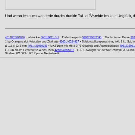
Und wenn ich auch wanderte durchs dunkle Tal so fÃ¼rchte ich kein Unglück, de
-
-
-
4014807204840
White Ale
8651180111011
Eishockeypuck
0888750672391
The Imitation Game
383
-
1 kg Orangencalcit-Kristallen und Zierkette
4260140524927
Salzkristalllampenschirm, inkl. 3 kg Salzk
-
Ø 115 x 22,2 mm
4051435056243
MK2 Dorn mit M8 x 0,75 Gewinde und Austreiberlappe
4051435051
-
LED/m 580lm Lichterkette Weiss 3528
4260339995712
LED Downlight flat 30 Watt 255mm Ø 2300lm 
Strahler 7W 500lm 90° Epistar Neutralweiß