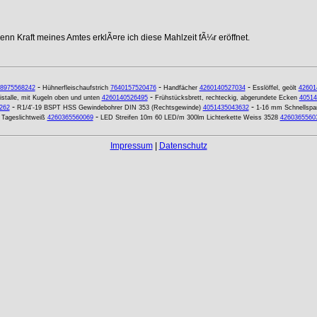
nn Kraft meines Amtes erklÃ¤re ich diese Mahlzeit fÃ¼r eröffnet.
-
-
-
8975568242
Hühnerfleischaufstrich
7640157520476
Handfächer
4260140527034
Esslöffel, geölt
42601
-
ristalle, mit Kugeln oben und unten
4260140526495
Frühstücksbrett, rechteckig, abgerundete Ecken
40514
-
-
262
R1/4'-19 BSPT HSS Gewindebohrer DIN 353 (Rechtsgewinde)
4051435043632
1-16 mm Schnellspan
-
Tageslichtweiß
4260365560069
LED Streifen 10m 60 LED/m 300lm Lichterkette Weiss 3528
4260365560
Impressum
|
Datenschutz