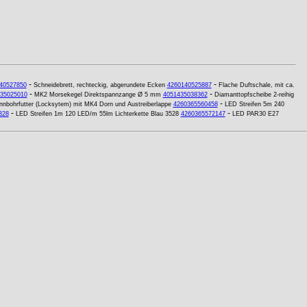
-
-
40527850
Schneidebrett, rechteckig, abgerundete Ecken
4260140525887
Flache Duftschale, mit ca.
-
-
35025010
MK2 Morsekegel Direktspannzange Ø 5 mm
4051435038362
Diamanttopfscheibe 2-reihig
-
nbohrfutter (Locksytem) mit MK4 Dorn und Austreiberlappe
4260365560458
LED Streifen 5m 240
-
-
328
LED Streifen 1m 120 LED/m 55lm Lichterkette Blau 3528
4260365572147
LED PAR30 E27