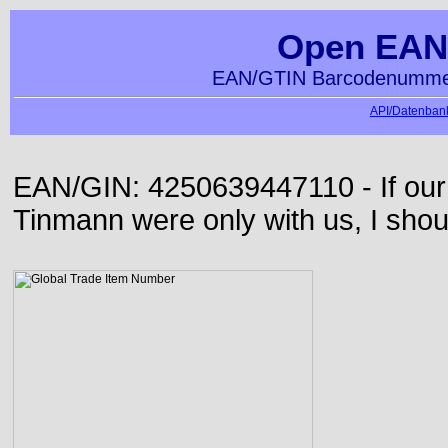
Open EAN
EAN/GTIN Barcodenummer
API/Datenbank
EAN/GIN: 4250639447110 - If our
Tinmann were only with us, I shou