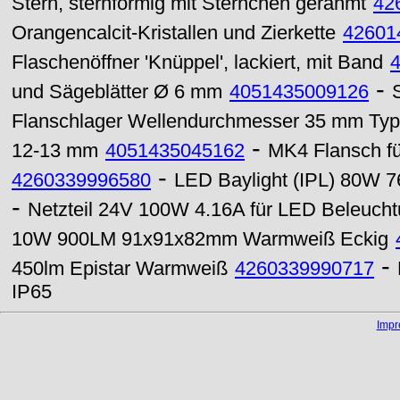
Stern, sternförmig mit Sternchen gerahmt
42
Orangencalcit-Kristallen und Zierkette
42601
Flaschenöffner 'Knüppel', lackiert, mit Band
-
und Sägeblätter Ø 6 mm
4051435009126
Flanschlager Wellendurchmesser 35 mm Ty
-
12-13 mm
4051435045162
MK4 Flansch f
-
4260339996580
LED Baylight (IPL) 80W 7
-
Netzteil 24V 100W 4.16A für LED Beleuch
10W 900LM 91x91x82mm Warmweiß Eckig
-
450lm Epistar Warmweiß
4260339990717
IP65
Imp