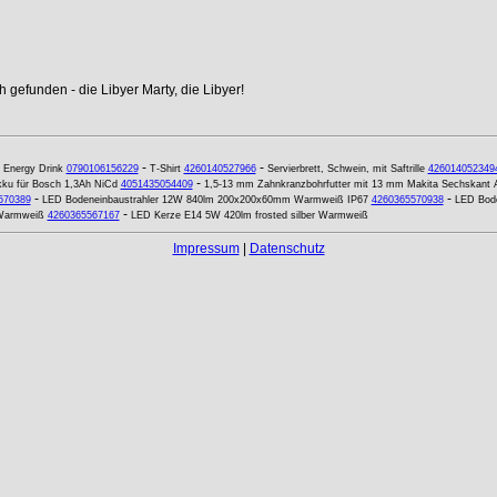
 gefunden - die Libyer Marty, die Libyer!
-
-
 Energy Drink
0790106156229
T-Shirt
4260140527966
Servierbrett, Schwein, mit Saftrille
426014052349
-
ku für Bosch 1,3Ah NiCd
4051435054409
1,5-13 mm Zahnkranzbohrfutter mit 13 mm Makita Sechskant 
-
-
570389
LED Bodeneinbaustrahler 12W 840lm 200x200x60mm Warmweiß IP67
4260365570938
LED Bod
-
 Warmweiß
4260365567167
LED Kerze E14 5W 420lm frosted silber Warmweiß
Impressum
|
Datenschutz