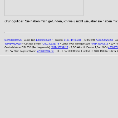
Grundgütiger! Sie haben mich gefunden, ich weiß nicht wie, aber sie haben mich
-
-
-
-
5099968860226
Audio-CD
4260506384257
Dünger
4190745103404
Zeitschrift
7235953525253
ok
-
-
-
4260140520158
Cocktail-Stößel
4260140521773
Löffel, oval, handgemacht
4051435060615
12V Ak
-
Gewindebohrer DIN 352 (Rechtsgewinde)
4051435059428
3,6V Akku für Dewalt 1,3Ah NiCd
4260365
-
T91 7W 56lm Tageslichtweiß
4260339994753
LED Leuchtstoffröhre Frosted T8 18W 1500lm 120cm