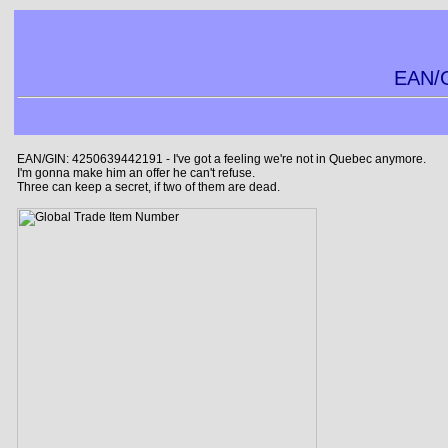
EAN/G
EAN/GIN: 4250639442191 - I've got a feeling we're not in Quebec anymore.
I'm gonna make him an offer he can't refuse.
Three can keep a secret, if two of them are dead.