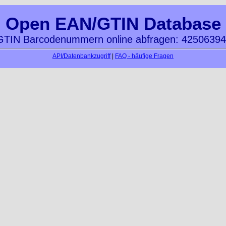
Open EAN/GTIN Database
TIN Barcodenummern online abfragen: 4250639
API/Datenbankzugriff
|
FAQ - häufige Fragen