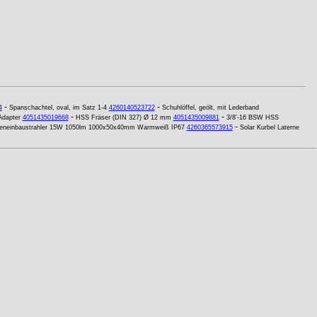
-
-
4
Spanschachtel, oval, im Satz 1-4
4260140523722
Schuhlöffel, geölt, mit Lederband
-
-
Adapter
4051435019668
HSS Fräser (DIN 327) Ø 12 mm
4051435009881
3/8'-16 BSW HSS
-
eneinbaustrahler 15W 1050lm 1000x50x40mm Warmweiß IP67
4260365573915
Solar Kurbel Laterne