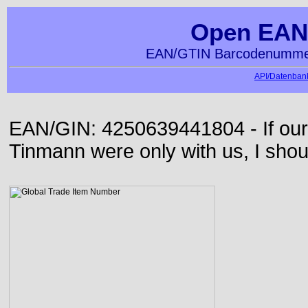
Open EAN
EAN/GTIN Barcodenummer
API/Datenbank
EAN/GIN: 4250639441804 - If our
Tinmann were only with us, I shou