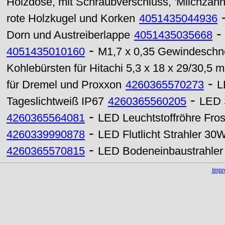
Holzdose, mit Schraubverschluss, 'Milchzähn
rote Holzkugel und Korken
4051435044936
Dorn und Austreiberlappe
4051435035668
-
4051435010160
M1,7 x 0,35 Gewindeschn
Kohlebürsten für Hitachi 5,3 x 18 x 29/30,5 m
-
für Dremel und Proxxon
4260365570273
L
-
Tageslichtweiß IP67
4260365560205
LED 
-
4260365564081
LED Leuchtstoffröhre Fro
-
4260339990878
LED Flutlicht Strahler 30
-
4260365570815
LED Bodeneinbaustrahler
Imp