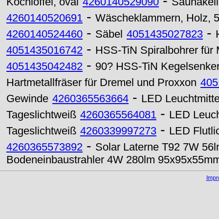
-
Kochlöffel, oval
4260140529090
Saunakelle
-
4260140520691
Wäscheklammern, Holz, 5
-
-
4260140524460
Säbel
4051435027823
-
4051435016742
HSS-TiN Spiralbohrer für 
-
4051435042482
90? HSS-TiN Kegelsenker
Hartmetallfräser für Dremel und Proxxon
405
-
Gewinde
4260365563664
LED Leuchtmitte
-
Tageslichtweiß
4260365564081
LED Leuch
-
Tageslichtweiß
4260339997273
LED Flutl
-
4260365573892
Solar Laterne T92 7W 56l
Bodeneinbaustrahler 4W 280lm 95x95x55m
Imp