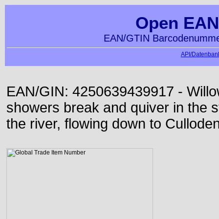
Open EAN
EAN/GTIN Barcodenummer
API/Datenbank
EAN/GIN: 4250639439917 - Willo
showers break and quiver in the s
the river, flowing down to Culloden