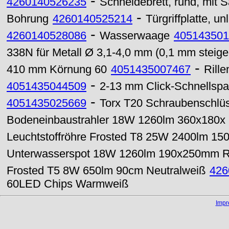
-
4260140526235
Schneidebrett, rund, mit Sa
-
Bohrung
4260140525214
Türgriffplatte, 
-
4260140528086
Wasserwaage
405143501
338N für Metall Ø 3,1-4,0 mm (0,1 mm steige
-
410 mm Körnung 60
4051435007467
Rill
-
4051435044509
2-13 mm Click-Schnellspa
-
4051435025669
Torx T20 Schraubenschlüss
Bodeneinbaustrahler 18W 1260lm 360x180
Leuchtstoffröhre Frosted T8 25W 2400lm 15
Unterwasserspot 18W 1260lm 190x250mm 
Frosted T5 8W 650lm 90cm Neutralweiß
426
60LED Chips Warmweiß
Imp