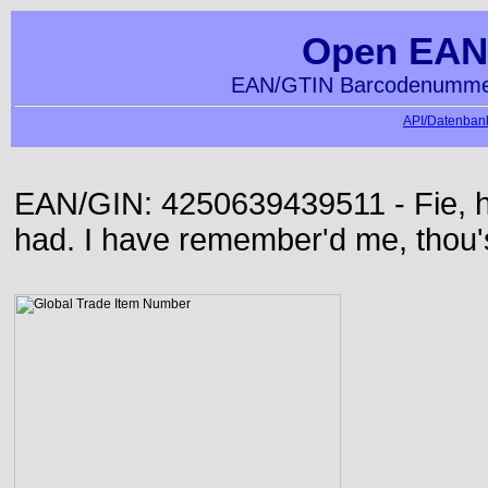
Open EAN
EAN/GTIN Barcodenummer
API/Datenbank
EAN/GIN: 4250639439511 - Fie, h
had. I have remember'd me, thou'