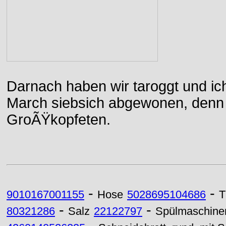
Darnach haben wir taroggt und ic
March siebsich abgewonen, denn d
GroÃŸkopfeten.
-
-
9010167001155
Hose
5028695104686
T
-
-
80321286
Salz
22122797
Spülmaschine