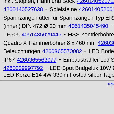
inkl. Stopfen, Hahn und Bock
426014052171
-
4260140527638
Spielsteine
42601405266
Spannzangenfutter für Spannzangen Typ ER
(innen) DIN 472 Ø 20 mm
4051435045490
-
TE505
4051435029445
HSS Zentrierbohr
Quadro X Hammerbohrer 8 x 460 mm
42603
-
Beleuchtungen
4260365570082
LED Bode
-
IP67
4260365563077
Einbaustrahler Led
-
4260339997792
LED Spot Bridgelux 10W 
LED Kerze E14 4W 330lm frosted silber Tage
Imp