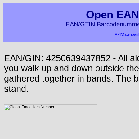
Open EAN
EAN/GTIN Barcodenummer
API/Datenbank
EAN/GIN: 4250639437852 - All alon
you walk up and down outside th
gathered together in bands. The b
stand.