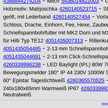
-
-
4388844274204
Milch
5436014822003
G
-
Holzmotiv: Matrjoschka
4260140523715
St
-
geölt, mit Lederband
4260140527454
Vorl
Schloss, Drache, Einhorn, Fee, Hexe, Zauberer
Schnellspannbohrfutter mit MK2 Dorn und 
-
für Hilti Typ TE12
4051435007313
Rillenk
-
4051435054485
2-13 mm Schnellspannbohrf
-
4051435044691
2-13 mm Click-Schnellsp
-
4260339996238
LED Baylight (IPL) 80W 7
Bewegungsmelder 180° IP 44 230V 1000W 
60° Epistar Tageslichtweiß
4260365570525
240x180x65mm Warmweiß IP67
426033999
Neutralweiß
Imp