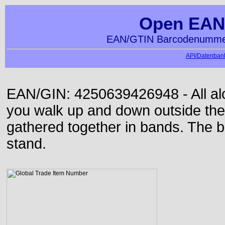
Open EAN
EAN/GTIN Barcodenummer
API/Datenbank
EAN/GIN: 4250639426948 - All alon
you walk up and down outside th
gathered together in bands. The b
stand.