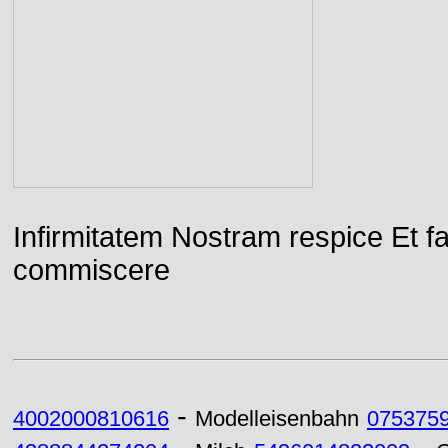
Infirmitatem Nostram respice E
commiscere
-
4002000810616
Modelleisenbahn
075375