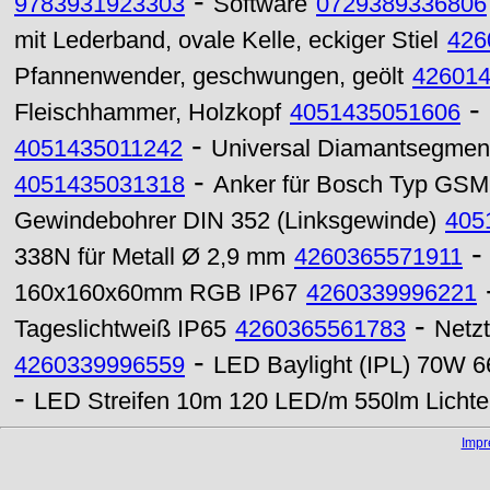
-
9783931923303
Software
0729389336806
mit Lederband, ovale Kelle, eckiger Stiel
426
Pfannenwender, geschwungen, geölt
42601
-
Fleischhammer, Holzkopf
4051435051606
-
4051435011242
Universal Diamantsegmen
-
4051435031318
Anker für Bosch Typ GSM
Gewindebohrer DIN 352 (Linksgewinde)
405
338N für Metall Ø 2,9 mm
4260365571911
160x160x60mm RGB IP67
4260339996221
-
Tageslichtweiß IP65
4260365561783
Netz
-
4260339996559
LED Baylight (IPL) 70W 6
-
LED Streifen 10m 120 LED/m 550lm Lichte
Imp