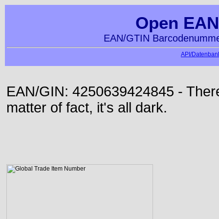
Open EAN
EAN/GTIN Barcodenummer
API/Datenbank
EAN/GIN: 4250639424845 - There 
matter of fact, it's all dark.