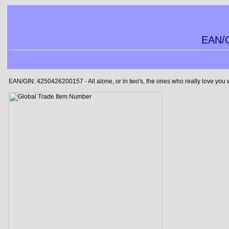
EAN/G
EAN/GIN: 4250426200157 - All alone, or in two's, the ones who really love you