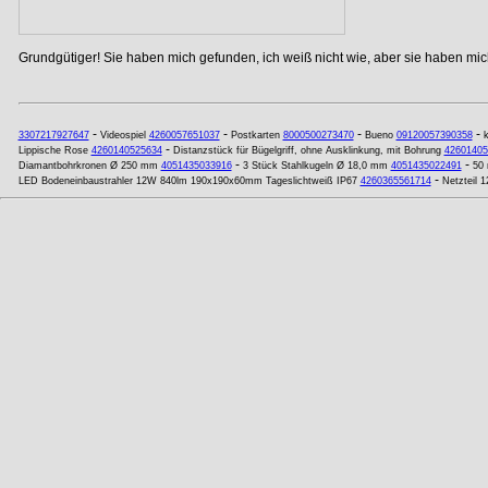
Grundgütiger! Sie haben mich gefunden, ich weiß nicht wie, aber sie haben mich
-
-
-
-
3307217927647
Videospiel
4260057651037
Postkarten
8000500273470
Bueno
09120057390358
k
-
Lippische Rose
4260140525634
Distanzstück für Bügelgriff, ohne Ausklinkung, mit Bohrung
42601405
-
-
Diamantbohrkronen Ø 250 mm
4051435033916
3 Stück Stahlkugeln Ø 18,0 mm
4051435022491
50 
-
LED Bodeneinbaustrahler 12W 840lm 190x190x60mm Tageslichtweiß IP67
4260365561714
Netzteil 