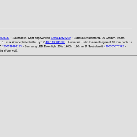
-
-
0525337
Saunakelle, Kopf abgewinkelt
4260140522299
Butterdurchstoßform, 30 Gramm, Ahorn,
-
-
10 mm Wendeplattenhalter Typ 2
4051435011396
Universal Turbo Diamantsegment 10 mm hoch für
-
-
7
4260339993183
Samsung LED Downlight 20W 1700lm 190mm Ø Neutralweiß
4260365570372
00lm Warmweiß