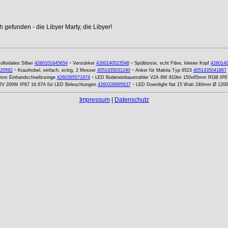
 gefunden - die Libyer Marty, die Libyer!
-
-
olloidales Silber
4260101645654
Verstärker
4260140523548
Spülbürste, echt Fibre, kleiner Kopf
426014
-
-
20592
Krauthobel, einfach, eckig, 2 Messer
4051435031240
Anker für Makita Typ 9523
4051435041867
-
mm Einhandschnellzwinge
4260365571874
LED Bodeneinbaustrahler V2A 9W 810lm 150x65mm RGB IP6
-
12V 200W IP67 16.67A für LED Beleuchtungen
4260339995637
LED Downlight flat 15 Watt 240mm Ø 12
Impressum
|
Datenschutz