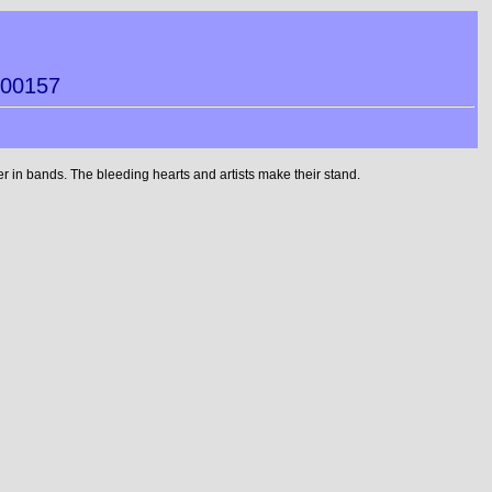
200157
 in bands. The bleeding hearts and artists make their stand.