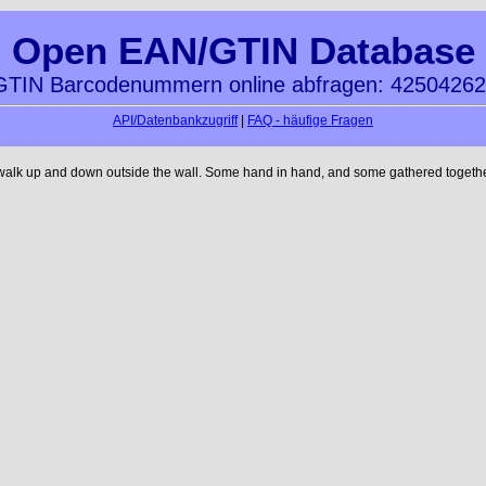
Open EAN/GTIN Database
TIN Barcodenummern online abfragen: 4250426
API/Datenbankzugriff
|
FAQ - häufige Fragen
 walk up and down outside the wall. Some hand in hand, and some gathered together