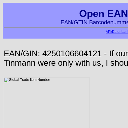
Open EAN
EAN/GTIN Barcodenummer
API/Datenbank
EAN/GIN: 4250106604121 - If our
Tinmann were only with us, I shou