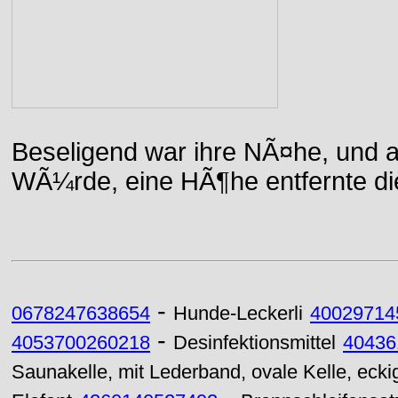
Beseligend war ihre NÃ¤he, und a
WÃ¼rde, eine HÃ¶he entfernte die 
-
0678247638654
Hunde-Leckerli
40029714
-
4053700260218
Desinfektionsmittel
40436
Saunakelle, mit Lederband, ovale Kelle, eckig