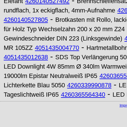
-
Elefant
4260140527492
Brennschleifensatz
rundflach, 1x eckigflach, 4mm-Aufnahme
42
-
4260140527805
Brotkasten mit Rollo, lacki
für Holz Typ Wechselzahn 200 x 20 mm Z24
Gewindeschneider DIN 223 (Linksgewinde)
-
MR 105ZZ
4051435004770
Hartmetallbohr
-
4051435012638
SDS Top Verlängerung 5
LED Downlight 4W 85mm Ø 340lm Warmwe
19000lm Epistar Neutralweiß IP65
42603655
-
Lichterkette Blau 5050
4260339990878
LE
-
Tageslichtweiß IP65
4260365564340
LED 
Imp