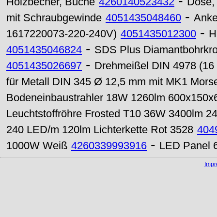
-
Holzbecher, Buche
4260140523432
Dose, 
-
mit Schraubgewinde
4051435048460
Anke
-
1617220073-220-240V)
4051435012300
H
-
4051435046824
SDS Plus Diamantbohrkr
-
4051435026697
Drehmeißel DIN 4978 (16
für Metall DIN 345 Ø 12,5 mm mit MK1 Mors
Bodeneinbaustrahler 18W 1260lm 600x150x
Leuchtstoffröhre Frosted T10 36W 3400lm 
240 LED/m 120lm Lichterkette Rot 3528
404
-
1000W Weiß
4260339993916
LED Panel 
Imp