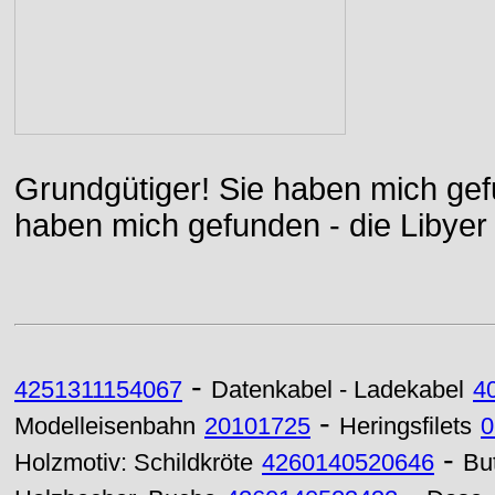
Grundgütiger! Sie haben mich gefu
haben mich gefunden - die Libyer 
-
4251311154067
Datenkabel - Ladekabel
4
-
Modelleisenbahn
20101725
Heringsfilets
0
-
Holzmotiv: Schildkröte
4260140520646
But