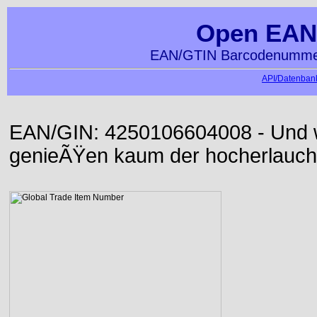
Open EAN
EAN/GTIN Barcodenummer
API/Datenbank
EAN/GIN: 4250106604008 - Und wi
genieÃŸen kaum der hocherlauch