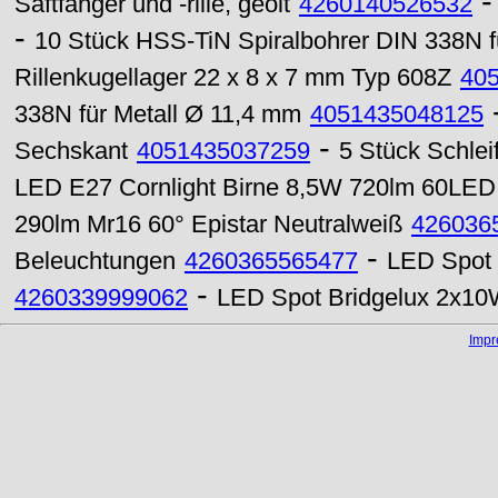
Saftfänger und -rille, geölt
4260140526532
-
10 Stück HSS-TiN Spiralbohrer DIN 338N f
Rillenkugellager 22 x 8 x 7 mm Typ 608Z
40
338N für Metall Ø 11,4 mm
4051435048125
-
Sechskant
4051435037259
5 Stück Schle
LED E27 Cornlight Birne 8,5W 720lm 60LE
290lm Mr16 60° Epistar Neutralweiß
426036
-
Beleuchtungen
4260365565477
LED Spot 
-
4260339999062
LED Spot Bridgelux 2x10
Imp