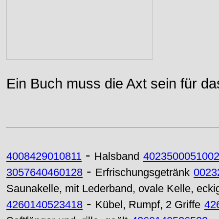
Ein Buch muss die Axt sein für da
-
4008429010811
Halsband
402350005100
-
3057640460128
Erfrischungsgetränk
0023
Saunakelle, mit Lederband, ovale Kelle, eckig
-
4260140523418
Kübel, Rumpf, 2 Griffe
42