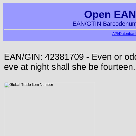
Open EAN
EAN/GTIN Barcodenumm
API/Datenbank
EAN/GIN: 42381709 - Even or odd
eve at night shall she be fourteen.