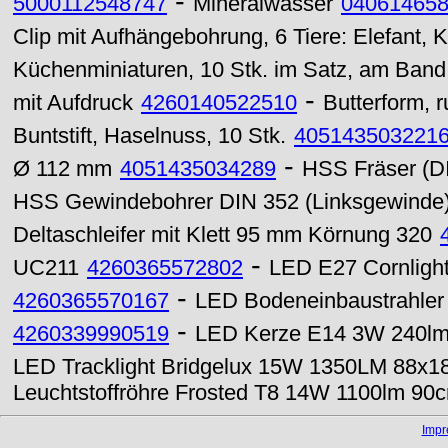
-
5000112548747
Mineralwasser
04061465
Clip mit Aufhängebohrung, 6 Tiere: Elefant,
Küchenminiaturen, 10 Stk. im Satz, am Band
-
mit Aufdruck
4260140522510
Butterform,
Buntstift, Haselnuss, 10 Stk.
405143503221
-
Ø 112 mm
4051435034289
HSS Fräser (D
HSS Gewindebohrer DIN 352 (Linksgewinde
Deltaschleifer mit Klett 95 mm Körnung 320
-
UC211
4260365572802
LED E27 Cornligh
-
4260365570167
LED Bodeneinbaustrahle
-
4260339990519
LED Kerze E14 3W 240lm
LED Tracklight Bridgelux 15W 1350LM 88x1
Leuchtstoffröhre Frosted T8 14W 1100lm 90
Imp