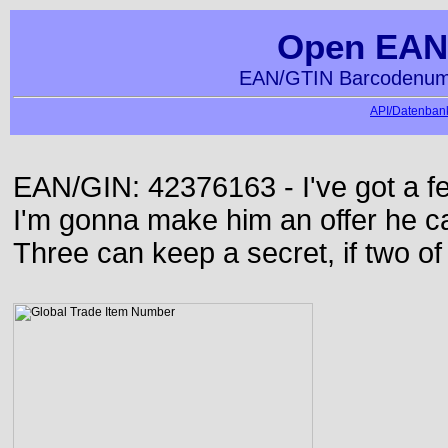
Open EAN
EAN/GTIN Barcodenumm
API/Datenbank
EAN/GIN: 42376163 - I've got a f
I'm gonna make him an offer he ca
Three can keep a secret, if two o