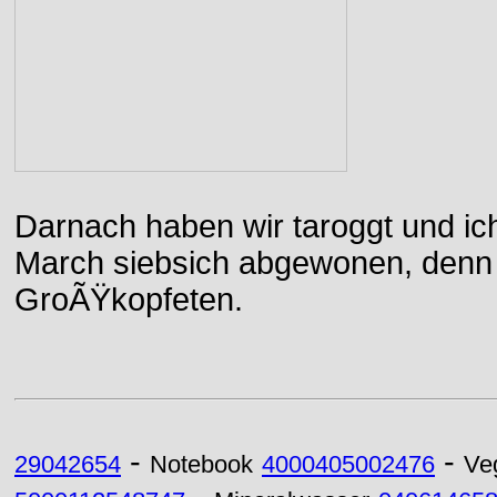
Darnach haben wir taroggt und ic
March siebsich abgewonen, denn d
GroÃŸkopfeten.
-
-
29042654
Notebook
4000405002476
Ve