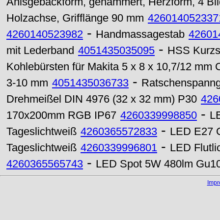
Anisgebäckform, gehämmert, Herzform, 4 Bild
Holzachse, Grifflänge 90 mm
426014052337
-
4260140523982
Handmassagestab
42601
-
mit Lederband
4051435035095
HSS Kurzs
Kohlebürsten für Makita 5 x 8 x 10,7/12 mm
-
3-10 mm
4051435036733
Ratschenspanngu
Drehmeißel DIN 4976 (32 x 32 mm) P30
426
-
170x200mm RGB IP67
4260339998850
L
-
Tageslichtweiß
4260365572833
LED E27 C
-
Tageslichtweiß
4260339996801
LED Flutl
-
4260365565743
LED Spot 5W 480lm Gu10 
Imp