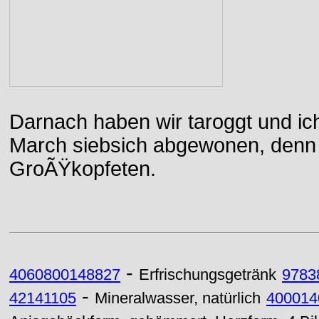
Darnach haben wir taroggt und ic
March siebsich abgewonen, denn d
GroÃŸkopfeten.
-
4060800148827
Erfrischungsgetränk
9783
-
42141105
Mineralwasser, natürlich
400014