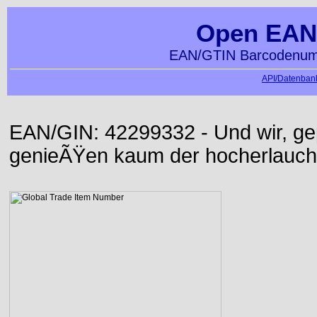
Open EAN
EAN/GTIN Barcodenumm
API/Datenbank
EAN/GIN: 42299332 - Und wir, ge
genieÃŸen kaum der hocherlauch