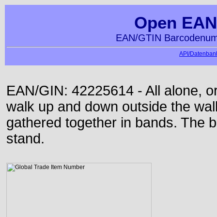
Open EAN
EAN/GTIN Barcodenumm
API/Datenbank
EAN/GIN: 42225614 - All alone, or
walk up and down outside the wa
gathered together in bands. The b
stand.