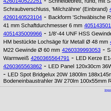
-
4260140522251
Schneidebrett, rund, mit Sa
Schraubverschluss, 'Milchzähne' (Einbrand)
-
4260140523104
Backform 'Schwäbische R
41 mm Schaftdurchmesser 6 mm
405143501
-
4051435009966
1/8'-44 UNF HSS Gewinde
HM bestückte Lochsäge für Metall Ø 48 mm
-
M22 Gewinde Ø 60 mm
4260339993053
S
-
Warmweiß
4260365564791
LED Kerze E14
-
4260365563862
LED Panel 120x30cm 36W
-
LED Spot Bridgelux 20W 1800lm 188x14
Bodeneinbaustrahler 3W 270lm 100x55mm R
Imp