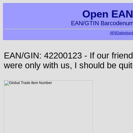
Open EAN
EAN/GTIN Barcodenumm
API/Datenbank
EAN/GIN: 42200123 - If our frie
were only with us, I should be qui