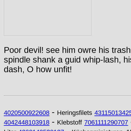
Poor devil! see him owre his trash
spindle shank a guid whip-lash, his 
dash, O how unfit!
-
4020500922608
Heringsfilets
4311501342
-
4042448103918
Klebstoff
7061111290707