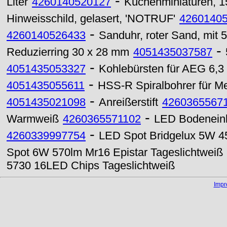
-
Liter
4260140520127
Küchenminiaturen, 1
Hinweisschild, gelasert, 'NOTRUF'
4260140
-
4260140526433
Sanduhr, roter Sand, mit 5
-
Reduzierring 30 x 28 mm
4051435037587
-
4051435053327
Kohlebürsten für AEG 6,3
-
4051435055611
HSS-R Spiralbohrer für M
-
4051435021098
Anreißerstift
4260365567
-
Warmweiß
4260365571102
LED Bodenein
-
4260339997754
LED Spot Bridgelux 5W 4
Spot 6W 570lm Mr16 Epistar Tageslichtweiß
5730 16LED Chips Tageslichtweiß
Imp