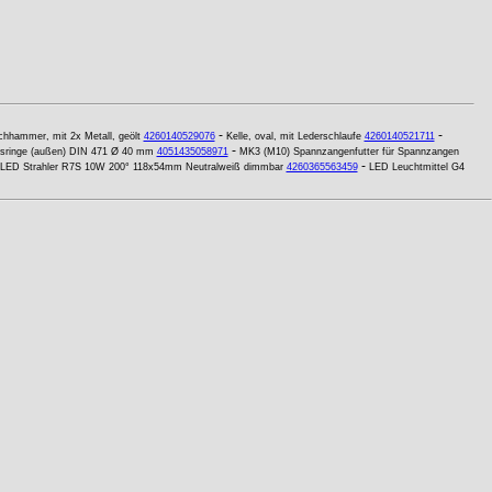
-
-
chhammer, mit 2x Metall, geölt
4260140529076
Kelle, oval, mit Lederschlaufe
4260140521711
-
gsringe (außen) DIN 471 Ø 40 mm
4051435058971
MK3 (M10) Spannzangenfutter für Spannzangen
-
LED Strahler R7S 10W 200° 118x54mm Neutralweiß dimmbar
4260365563459
LED Leuchtmittel G4