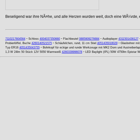
Beseligend war ihre NÃ¤he, und alle Herzen wurden weit, doch eine WÃ¼rde, ei
-
-
-
7110217604564
Schloss
4004037350660
Flachbeutel
0885909276684
Audioplayer
4311501436127
-
-
Probierlöffel, Buche
4260140521575
Schäufelchen, rund, 11 cm Stiel
4051435018029
Glasbohrer mi
-
Typ ER16
4051435043755
Bohrkopf für eckige und runde Werkzeuge mit MK2 Dorn und Austreiberla
-
1,3 W 24lm 50 Stück 12V 5050 Warmweiß
4260339996078
LED Baylight (IPL) 50W 4750lm Epistar 