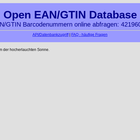
Open EAN/GTIN Database
N/GTIN Barcodenummern online abfragen: 42196
API/Datenbankzugriff
|
FAQ - häufige Fragen
m der hocherlauchten Sonne.