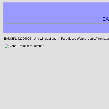
EA
EAN/GIN: 42196006 - Und wir, gepflanzt in Paradieses Wonne, genieÃŸen kau