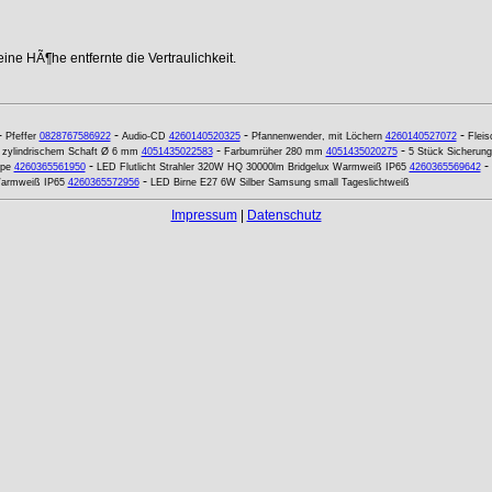
ne HÃ¶he entfernte die Vertraulichkeit.
-
-
-
-
Pfeffer
0828767586922
Audio-CD
4260140520325
Pfannenwender, mit Löchern
4260140527072
Fleis
-
-
t zylindrischem Schaft Ø 6 mm
4051435022583
Farbumrüher 280 mm
4051435020275
5 Stück Sicherun
-
-
ppe
4260365561950
LED Flutlicht Strahler 320W HQ 30000lm Bridgelux Warmweiß IP65
4260365569642
-
Warmweiß IP65
4260365572956
LED Birne E27 6W Silber Samsung small Tageslichtweiß
Impressum
|
Datenschutz