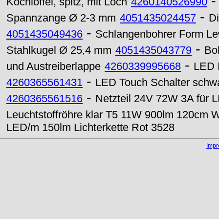
Kochlöffel, spitz, mit Loch
4260140526990
-
Spannzange Ø 2-3 mm
4051435024457
Di
-
4051435049436
Schlangenbohrer Form Lew
-
Stahlkugel Ø 25,4 mm
4051435043779
Bo
-
und Austreiberlappe
4260339995668
LED 
-
4260365561431
LED Touch Schalter schw
-
4260365561516
Netzteil 24V 72W 3A für 
Leuchtstoffröhre klar T5 11W 900lm 120cm
LED/m 150lm Lichterkette Rot 3528
Imp