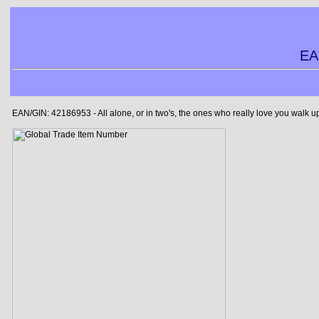
EA
EAN/GIN: 42186953 - All alone, or in two's, the ones who really love you walk 