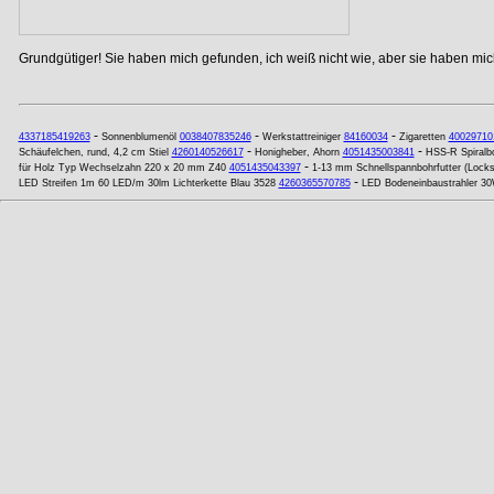
Grundgütiger! Sie haben mich gefunden, ich weiß nicht wie, aber sie haben mich
-
-
-
4337185419263
Sonnenblumenöl
0038407835246
Werkstattreiniger
84160034
Zigaretten
40029710
-
-
Schäufelchen, rund, 4,2 cm Stiel
4260140526617
Honigheber, Ahorn
4051435003841
HSS-R Spiralb
-
für Holz Typ Wechselzahn 220 x 20 mm Z40
4051435043397
1-13 mm Schnellspannbohrfutter (Lock
-
LED Streifen 1m 60 LED/m 30lm Lichterkette Blau 3528
4260365570785
LED Bodeneinbaustrahler 