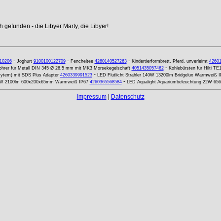
 gefunden - die Libyer Marty, die Libyer!
-
-
-
10206
Joghurt
9100100122709
Fencheltee
4260140527263
Kindertierformbrett, Pferd, unverleimt
4260
-
ohrer für Metall DIN 345 Ø 26,5 mm mit MK3 Morsekegelschaft
4051435057462
Kohlebürsten für Hilti TE
-
sytem) mit SDS Plus Adapter
4260339991523
LED Flutlicht Strahler 140W 13200lm Bridgelux Warmweiß 
-
30W 2100lm 600x200x65mm Warmweiß IP67
4260365568584
LED Aqualight Aquariumbeleuchtung 22W 656
Impressum
|
Datenschutz