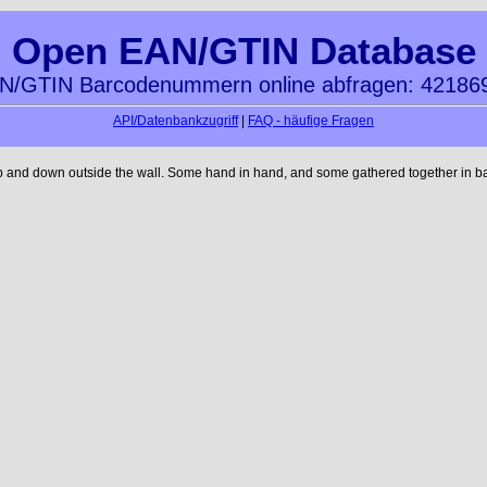
Open EAN/GTIN Database
N/GTIN Barcodenummern online abfragen: 42186
API/Datenbankzugriff
|
FAQ - häufige Fragen
up and down outside the wall. Some hand in hand, and some gathered together in ba