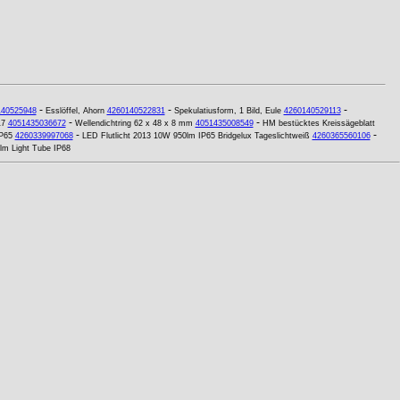
-
-
-
140525948
Esslöffel, Ahorn
4260140522831
Spekulatiusform, 1 Bild, Eule
4260140529113
-
-
17
4051435036672
Wellendichtring 62 x 48 x 8 mm
4051435008549
HM bestücktes Kreissägeblatt
-
-
IP65
4260339997068
LED Flutlicht 2013 10W 950lm IP65 Bridgelux Tageslichtweiß
4260365560106
lm Light Tube IP68