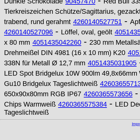
-
Dunkle Schokolade
90457470
Red Bull 33
Tierkreiszeichen Schütze/Sagittarius, gezack
-
trabend, rund gerahmt
4260140527751
Apf
-
4260140527096
Löffel, oval, geölt
405143
-
x 80 mm
4051435042260
230 mm Metallsä
Drehmeißel DIN 4981 (16 x 10 mm) K20
405
338N für Metall Ø 12,7 mm
4051435031905
LED Spot Bridgelux 10W 900lm 49,8x66mm
Gu10 Bridgelux Tageslichtweiß
4260365571
650x90x80mm RGB IP67
4260365573656
-
Chips Warmweiß
4260365575384
LED Dec
Tageslichtweiß
Imp