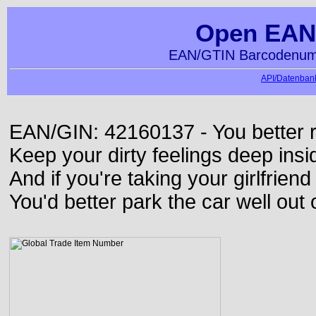
Open EAN
EAN/GTIN Barcodenumm
API/Datenbank
EAN/GIN: 42160137 - You better ru
Keep your dirty feelings deep insi
And if you're taking your girlfriend
You'd better park the car well out 