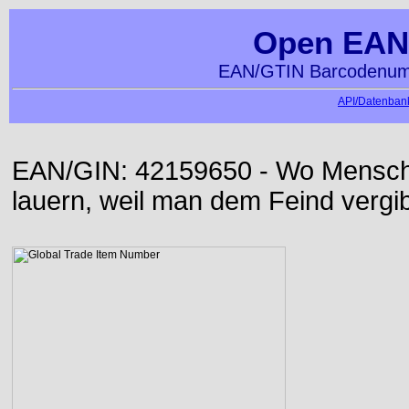
Open EAN
EAN/GTIN Barcodenumm
API/Datenbank
EAN/GIN: 42159650 - Wo Mensch d
lauern, weil man dem Feind vergib