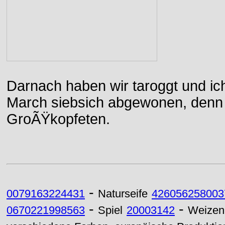
Darnach haben wir taroggt und ic
March siebsich abgewonen, denn d
GroÃŸkopfeten.
-
0079163224431
Naturseife
426056258003
-
-
0670221998563
Spiel
20003142
Weizen