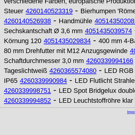
verschiedene Farben, europäische Produktio
-
Steuer
4260140523319
Bierhumpen 'Röme
-
4260140526938
Handmühle
40514350208
Sechskantschaft Ø 3,6 mm
4051435039574
-
Körnung 120
4051435029834
400 mm 4-Ba
80 mm Drehfutter mit M12 Anzugsgewinde
4
Schaftdurchmesser 3,0 mm
4260339994166
-
Tageslichtweiß
4260365574080
LED RGB F
-
IP65
4260339990984
LED Flutlicht Strah
-
4260339998751
LED Spot Bridgelux dou
-
4260339994852
LED Leuchtstoffröhre kla
Imp