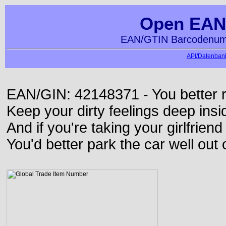
Open EAN
EAN/GTIN Barcodenumm
API/Datenbank
EAN/GIN: 42148371 - You better ru
Keep your dirty feelings deep insi
And if you're taking your girlfriend
You'd better park the car well out 