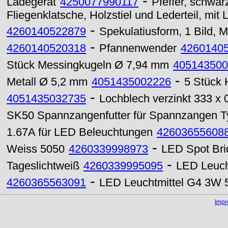
-
Ladegerät
4250077990117
Pfeffer, schwar
Fliegenklatsche, Holzstiel und Lederteil, mit
-
4260140522879
Spekulatiusform, 1 Bild, 
-
4260140520318
Pfannenwender
4260140
Stück Messingkugeln Ø 7,94 mm
405143500
-
Metall Ø 5,2 mm
4051435002226
5 Stück 
-
4051435032735
Lochblech verzinkt 333 x
SK50 Spannzangenfutter für Spannzangen 
1.67A für LED Beleuchtungen
42603655608
-
Weiss 5050
4260339998973
LED Spot Br
-
Tageslichtweiß
4260339995095
LED Leuch
-
4260365563091
LED Leuchtmittel G4 3W 5
Imp