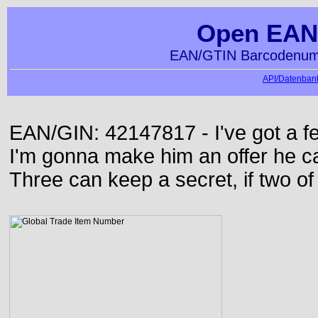
Open EAN
EAN/GTIN Barcodenumm
API/Datenbank
EAN/GIN: 42147817 - I've got a f
I'm gonna make him an offer he ca
Three can keep a secret, if two o