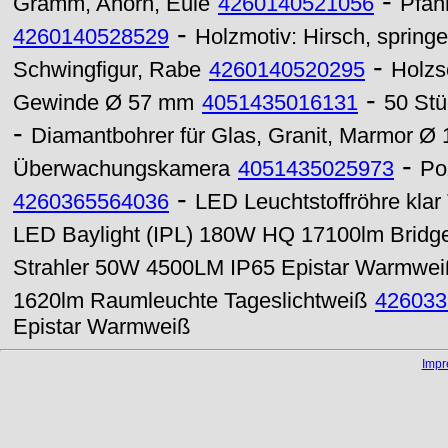
-
Gramm, Ahorn, Eule
4260140521056
Pfan
-
4260140528529
Holzmotiv: Hirsch, spring
-
Schwingfigur, Rabe
4260140520295
Holzs
-
Gewinde Ø 57 mm
4051435016131
50 St
-
Diamantbohrer für Glas, Granit, Marmor Ø
-
Überwachungskamera
4051435025973
Po
-
4260365564036
LED Leuchtstoffröhre kl
LED Baylight (IPL) 180W HQ 17100lm Bridg
Strahler 50W 4500LM IP65 Epistar Warmwei
1620lm Raumleuchte Tageslichtweiß
426033
Epistar Warmweiß
Imp