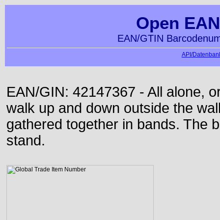
Open EAN
EAN/GTIN Barcodenumm
API/Datenbank
EAN/GIN: 42147367 - All alone, or
walk up and down outside the wa
gathered together in bands. The b
stand.