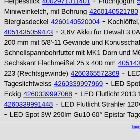
-
Herpesstick
4002971011401
Fruchtjogurt
Miniweinkelch, mit Bohrung
4260140521780
-
Bierglasdeckel
4260140520004
Kochlöffel,
-
4051435059473
3,6V Akku für Dewalt 3,0
200 mm mit 5/8'-11 Gewinde und Konusschaf
Schnellspannbohrfutter mit MK1 Dorn und 
Sechskant Flachmeißel 25 x 400 mm
40514
-
223 (Rechtsgewinde)
4260365572369
LED
-
Tageslichtweiss
4260339997969
LED Spot
-
Eckig
4260339997068
LED Flutlicht 2013
-
4260339991448
LED Flutlicht Strahler 12
-
LED Spot 3W 290lm Gu10 60° Epistar Tage
Imp