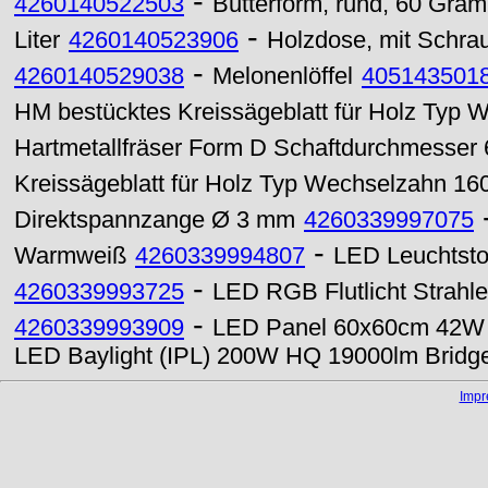
-
4260140522503
Butterform, rund, 60 Gra
-
Liter
4260140523906
Holzdose, mit Schrau
-
4260140529038
Melonenlöffel
405143501
HM bestücktes Kreissägeblatt für Holz Typ
Hartmetallfräser Form D Schaftdurchmesser
Kreissägeblatt für Holz Typ Wechselzahn 1
Direktspannzange Ø 3 mm
4260339997075
-
Warmweiß
4260339994807
LED Leuchtsto
-
4260339993725
LED RGB Flutlicht Strahl
-
4260339993909
LED Panel 60x60cm 42W
LED Baylight (IPL) 200W HQ 19000lm Bridg
Imp