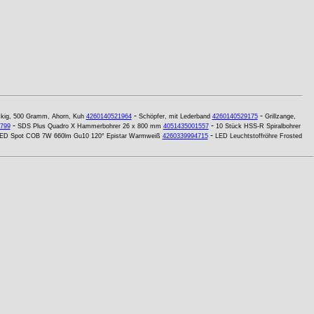
-
-
ckig, 500 Gramm, Ahorn, Kuh
4260140521964
Schöpfer, mit Lederband
4260140529175
Grillzange,
-
-
799
SDS Plus Quadro X Hammerbohrer 26 x 800 mm
4051435001557
10 Stück HSS-R Spiralbohrer
-
ED Spot COB 7W 660lm Gu10 120° Epistar Warmweiß
4260339994715
LED Leuchtstoffröhre Frosted