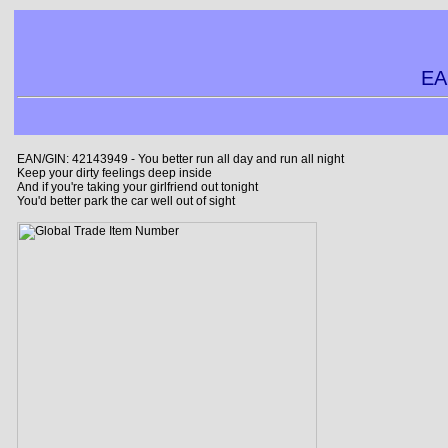
EA
EAN/GIN: 42143949 - You better run all day and run all night
Keep your dirty feelings deep inside
And if you're taking your girlfriend out tonight
You'd better park the car well out of sight