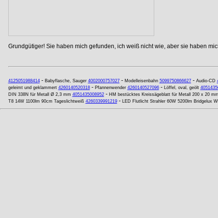
Grundgütiger! Sie haben mich gefunden, ich weiß nicht wie, aber sie haben mich
-
-
-
4125051988414
Babyflasche, Sauger
4002000757027
Modelleisenbahn
5099750866627
Audio-CD
-
-
geleimt und geklammert
4260140520318
Pfannenwender
4260140527096
Löffel, oval, geölt
4051435
-
DIN 338N für Metall Ø 2,3 mm
4051435008952
HM bestücktes Kreissägeblatt für Metall 200 x 20 m
-
T8 14W 1100lm 90cm Tageslichtweiß
4260339991219
LED Flutlicht Strahler 60W 5200lm Bridgelux 