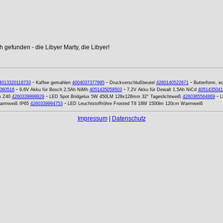
 gefunden - die Libyer Marty, die Libyer!
-
-
-
4013320118733
Kaffee gemahlen
4004037377995
Druckverschlußbeutel
4260140522671
Butterform, e
-
-
060516
9,6V Akku für Bosch 2,5Ah NiMh
4051435059503
7,2V Akku für Dewalt 1,5Ah NiCd
4051435041
-
-
m Z40
4260339998829
LED Spot Bridgelux 5W 450LM 128x128mm 32° Tageslichtweiß
4260365564869
L
-
Warmweiß IP65
4260339994753
LED Leuchtstoffröhre Frosted T8 18W 1500lm 120cm Warmweiß
Impressum
|
Datenschutz