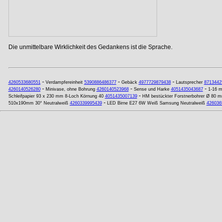
Die unmittelbare Wirklichkeit des Gedankens ist die Sprache.
-
-
-
4260533680551
Verdampfereinheit
5390886486377
Gebäck
4977729879438
Lautsprecher
8713442
-
-
-
4260140526280
Minivase, ohne Bohrung
4260140523968
Sense und Harke
4051435043687
1-16 m
-
Schleifpapier 93 x 230 mm 8-Loch Körnung 40
4051435007139
HM bestückter Forstnerbohrer Ø 80 
-
510x190mm 30° Neutralweiß
4260339995439
LED Birne E27 6W Weiß Samsung Neutralweiß
426036