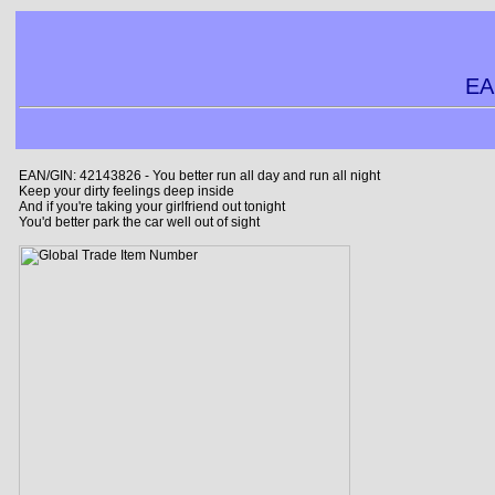
EA
EAN/GIN: 42143826 - You better run all day and run all night
Keep your dirty feelings deep inside
And if you're taking your girlfriend out tonight
You'd better park the car well out of sight