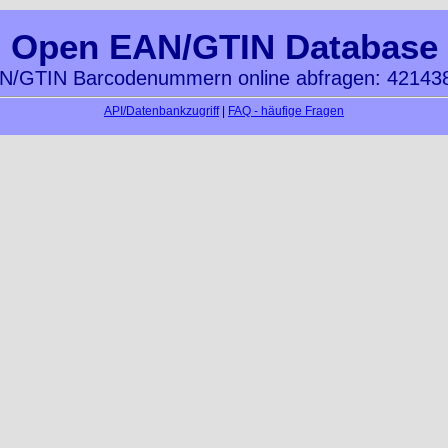
Open EAN/GTIN Database
N/GTIN Barcodenummern online abfragen: 42143
API/Datenbankzugriff
|
FAQ - häufige Fragen