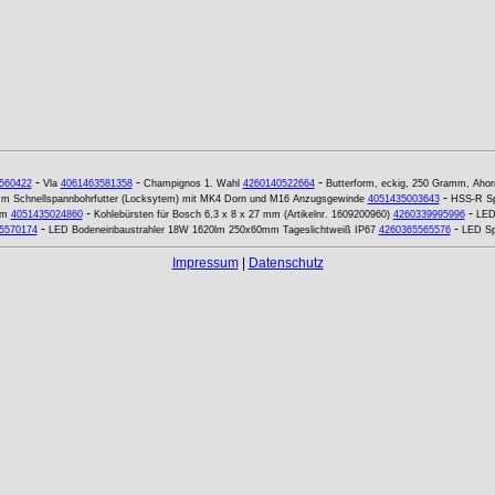
-
-
-
560422
Vla
4061463581358
Champignos 1. Wahl
4260140522664
Butterform, eckig, 250 Gramm, Ahor
-
m Schnellspannbohrfutter (Locksytem) mit MK4 Dorn und M16 Anzugsgewinde
4051435003643
HSS-R Sp
-
-
mm
4051435024860
Kohlebürsten für Bosch 6,3 x 8 x 27 mm (Artikelnr. 1609200960)
4260339995996
LED
-
-
5570174
LED Bodeneinbaustrahler 18W 1620lm 250x60mm Tageslichtweiß IP67
4260365565576
LED Sp
Impressum
|
Datenschutz