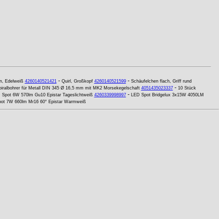
-
-
n, Edelweiß
4260140521421
Quirl, Großkopf
4260140521599
Schäufelchen flach, Griff rund
-
iralbohrer für Metall DIN 345 Ø 16,5 mm mit MK2 Morsekegelschaft
4051435023337
10 Stück
-
 Spot 6W 570lm Gu10 Epistar Tageslichtweiß
4260339998997
LED Spot Bridgelux 3x15W 4050LM
ot 7W 660lm Mr16 60° Epistar Warmweiß