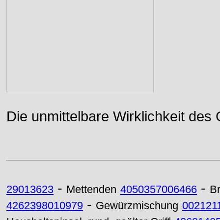
Die unmittelbare Wirklichkeit des
-
-
29013623
Mettenden
4050357006466
B
-
4262398010979
Gewürzmischung
002121