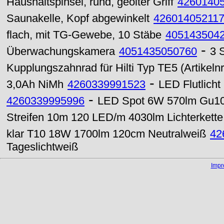
Haushaltspinsel, rund, geölter Griff
4260140
Saunakelle, Kopf abgewinkelt
42601405211
flach, mit TG-Gewebe, 10 Stäbe
405143504
-
Überwachungskamera
4051435050760
3 
Kupplungszahnrad für Hilti Typ TE5 (Artikeln
-
3,0Ah NiMh
4260339991523
LED Flutlich
-
4260339995996
LED Spot 6W 570lm Gu10 
Streifen 10m 120 LED/m 4030lm Lichterkette
klar T10 18W 1700lm 120cm Neutralweiß
42
Tageslichtweiß
Imp