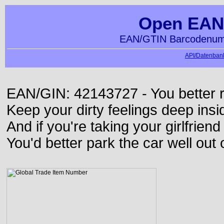
Open EAN
EAN/GTIN Barcodenumm
API/Datenbank
EAN/GIN: 42143727 - You better ru
Keep your dirty feelings deep insi
And if you're taking your girlfriend
You'd better park the car well out 