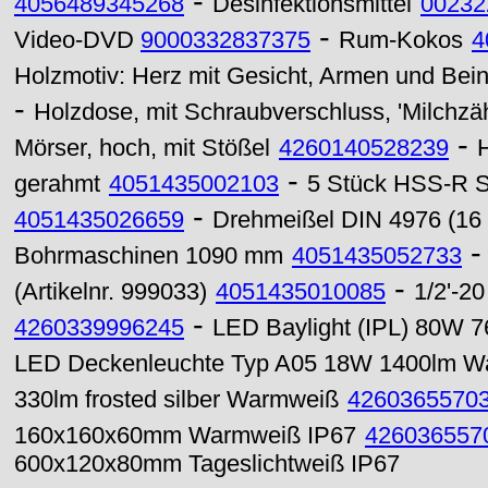
-
4056489345268
Desinfektionsmittel
00232
-
Video-DVD
9000332837375
Rum-Kokos
4
Holzmotiv: Herz mit Gesicht, Armen und Bei
-
Holzdose, mit Schraubverschluss, 'Milchz
-
Mörser, hoch, mit Stößel
4260140528239
H
-
gerahmt
4051435002103
5 Stück HSS-R Sp
-
4051435026659
Drehmeißel DIN 4976 (16
Bohrmaschinen 1090 mm
4051435052733
-
(Artikelnr. 999033)
4051435010085
1/2'-2
-
4260339996245
LED Baylight (IPL) 80W 7
LED Deckenleuchte Typ A05 18W 1400lm W
330lm frosted silber Warmweiß
4260365570
160x160x60mm Warmweiß IP67
426036557
600x120x80mm Tageslichtweiß IP67