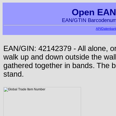
Open EAN
EAN/GTIN Barcodenumm
API/Datenbank
EAN/GIN: 42142379 - All alone, or
walk up and down outside the wa
gathered together in bands. The b
stand.