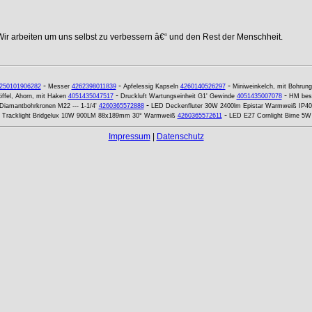
Wir arbeiten um uns selbst zu verbessern â€“ und den Rest der Menschheit.
-
-
-
250101906282
Messer
4262398011839
Apfelessig Kapseln
4260140526297
Miniweinkelch, mit Bohrung
-
-
öffel, Ahorn, mit Haken
4051435047517
Druckluft Wartungseinheit G1' Gewinde
4051435007078
HM best
-
Diamantbohrkronen M22 --- 1-1/4'
4260365572888
LED Deckenfluter 30W 2400lm Epistar Warmweiß IP40
-
 Tracklight Bridgelux 10W 900LM 88x189mm 30° Warmweiß
4260365572611
LED E27 Cornlight Birne 5
Impressum
|
Datenschutz