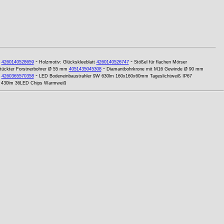
-
-
4260140528659
Holzmotiv: Glückskleeblatt
4260140526747
Stößel für flachen Mörser
-
ückter Forstnerbohrer Ø 55 mm
4051435045308
Diamantbohrkrone mit M16 Gewinde Ø 90 mm
-
4260365570358
LED Bodeneinbaustrahler 9W 630lm 160x160x60mm Tageslichtweiß IP67
W 430lm 36LED Chips Warmweiß