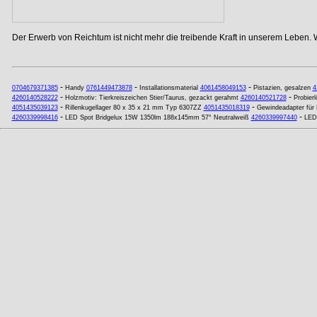
Der Erwerb von Reichtum ist nicht mehr die treibende Kraft in unserem Leben. 
-
-
-
0704679371385
Handy
0761449473878
Installationsmaterial
4061458049153
Pistazien, gesalzen
4
-
-
4260140528222
Holzmotiv: Tierkreiszeichen Stier/Taurus, gezackt gerahmt
4260140521728
Probierl
-
-
4051435039123
Rillenkugellager 80 x 35 x 21 mm Typ 6307ZZ
4051435018319
Gewindeadapter für 
-
-
4260339998416
LED Spot Bridgelux 15W 1350lm 188x145mm 57° Neutralweiß
4260339997440
LED