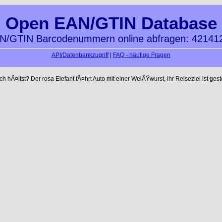
Open EAN/GTIN Database
N/GTIN Barcodenummern online abfragen: 42141
API/Datenbankzugriff
|
FAQ - häufige Fragen
 hÃ¤ltst? Der rosa Elefant fÃ¤hrt Auto mit einer WeiÃŸwurst, ihr Reiseziel ist gest