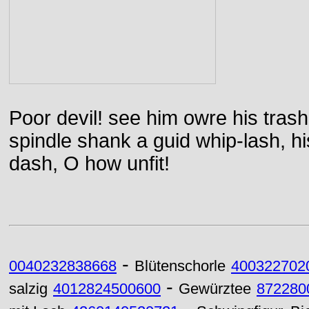
Poor devil! see him owre his trash
spindle shank a guid whip-lash, his 
dash, O how unfit!
-
0040232838668
Blütenschorle
400322702
-
salzig
4012824500600
Gewürztee
872280