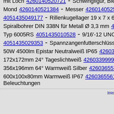
-
mit Loch
4260140520721
Schwingfigur, Bi
-
Mond
4260140521384
Messer
426014052
-
4051435049177
Rillenkugellager 19 x 7 
Spiralbohrer DIN 338N für Metall Ø 3,3 mm
-
Typ 6005RS
4051435010528
9/16'-12 UN
-
4051435029353
Spannzangenfutterschlüs
50W 4500lm Epistar Neutralweiß IP65
4260
172x172mm 24° Tageslichtweiß
4260339999
356x196mm 64° Warmweiß Silber
42603655
600x100x80mm Warmweiß IP67
426036556
Beleuchtungen
Imp